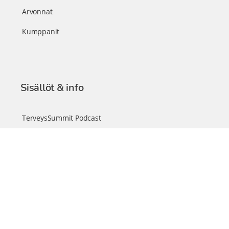
Arvonnat
Kumppanit
Sisällöt & info
TerveysSummit Podcast
Blogi – Artikkelit
Liity VIP-jäseneksi
VIP-videokirjasto
FAQ – Usein kysyttyä
Yhteys & palautteet