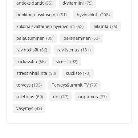
antioksidantit
(55)
d-vitamiini
(75)
henkinen hyvinvointi
(51)
hyvinvointi
(208)
kokonaisvaltainen hyvinvointi
(52)
liikunta
(75)
palautuminen
(89)
paraneminen
(53)
ravintolisät
(86)
ravitsemus
(181)
ruokavalio
(66)
stressi
(92)
stressinhallinta
(58)
suolisto
(70)
terveys
(133)
TerveysSummit TV
(79)
tulehdus
(69)
uni
(77)
uupumus
(67)
väsymys
(49)