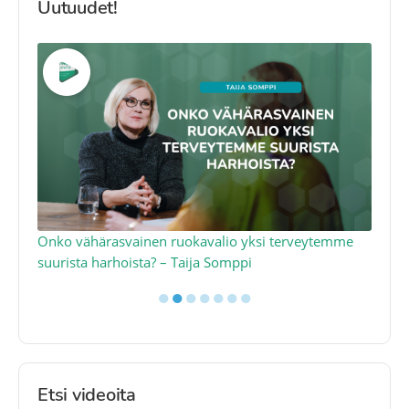
Uutuudet!
a
Onko vähärasvainen ruokavalio yksi terveytemme
Ko
suurista harhoista? – Taija Somppi
tod
●
●
●
●
●
●
●
Etsi videoita