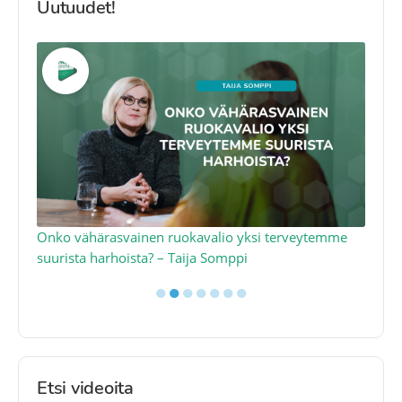
Uutuudet!
a
Onko vähärasvainen ruokavalio yksi terveytemme
Ko
suurista harhoista? – Taija Somppi
tod
●
●
●
●
●
●
●
Etsi videoita