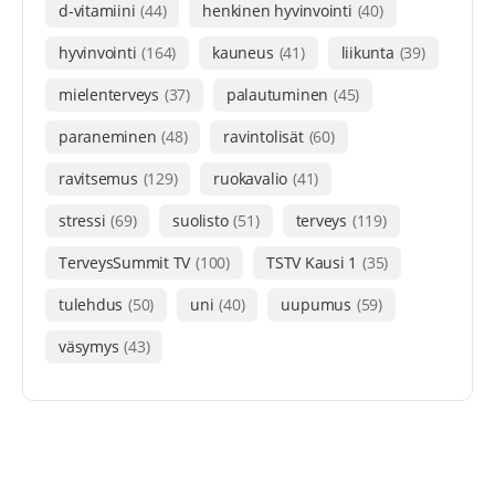
d-vitamiini
(44)
henkinen hyvinvointi
(40)
hyvinvointi
(164)
kauneus
(41)
liikunta
(39)
mielenterveys
(37)
palautuminen
(45)
paraneminen
(48)
ravintolisät
(60)
ravitsemus
(129)
ruokavalio
(41)
stressi
(69)
suolisto
(51)
terveys
(119)
TerveysSummit TV
(100)
TSTV Kausi 1
(35)
tulehdus
(50)
uni
(40)
uupumus
(59)
väsymys
(43)