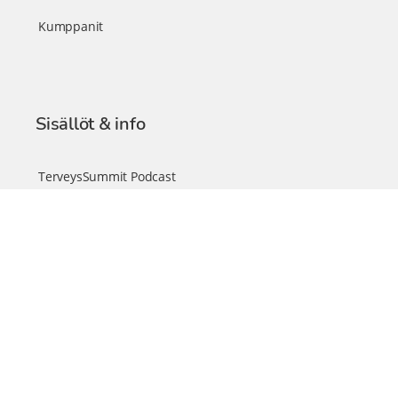
Kumppanit
Sisällöt & info
TerveysSummit Podcast
Blogi – Artikkelit
Liity VIP-jäseneksi
VIP-videokirjasto
FAQ – Usein kysyttyä
Yhteys & palautteet
Tiimi