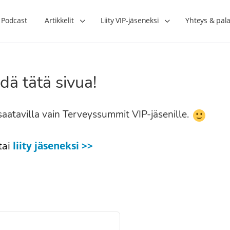
Podcast
Artikkelit
Liity VIP-jäseneksi
Yhteys & pala
dä tätä sivua!
n saatavilla vain Terveyssummit VIP-jäsenille.
tai
liity jäseneksi >>
Lihasharjoittelu on naisen tärkein
Verisuonet priimakun
hormonihoito – Kaisa Jaakkola
tuet verenkiertoa ruu
Hanna Voutilainen