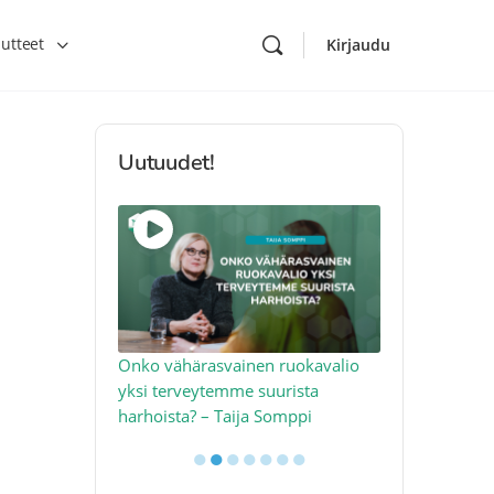
utteet
Kirjaudu
Uutuudet!
toon – näin
Onko vähärasvainen ruokavalio
Kolesteroli 
an voimalla –
yksi terveytemme suurista
sydäntervey
harhoista? – Taija Somppi
tekijää – Jo
●
●
●
●
●
●
●