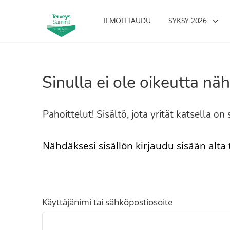
ILMOITTAUDU
SYKSY 2026
Sinulla ei ole oikeutta näh
Pahoittelut! Sisältö, jota yrität katsella o
Nähdäksesi sisällön kirjaudu sisään alta
sharjoittelu on naisen tärkein
Verisuonet priimakuntoon – näi
onihoito – Kaisa Jaakkola
tuet verenkiertoa ruuan voimall
Hanna Voutilainen
Käyttäjänimi tai sähköpostiosoite