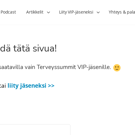
Podcast
Artikkelit
Liity VIP-jäseneksi
Yhteys & pala
dä tätä sivua!
n saatavilla vain Terveyssummit VIP-jäsenille.
tai
liity jäseneksi >>
n
Onko vähärasvainen ruokavalio
Kolesteroli ei kerro ka
a –
yksi terveytemme suurista
sydänterveyden kolme 
harhoista? – Taija Somppi
tekijää – Joni Laiho