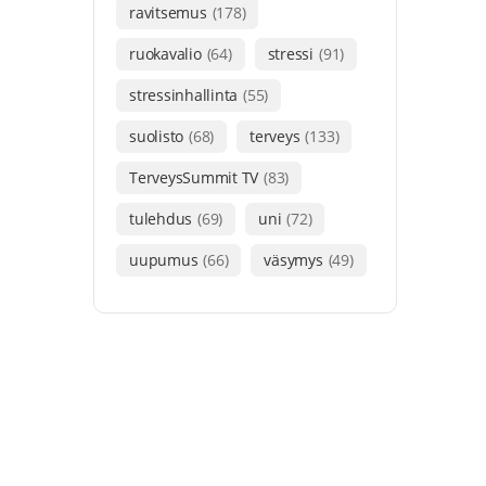
ravitsemus
(178)
ruokavalio
(64)
stressi
(91)
stressinhallinta
(55)
suolisto
(68)
terveys
(133)
TerveysSummit TV
(83)
tulehdus
(69)
uni
(72)
uupumus
(66)
väsymys
(49)