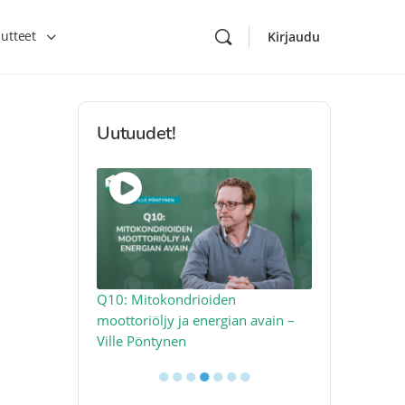
utteet
Kirjaudu
Uutuudet!
ikkea –
Q10: Mitokondrioiden
Miksi ahker
todellista
moottoriöljy ja energian avain –
miten sen vo
Ville Pöntynen
●
●
●
●
●
●
●