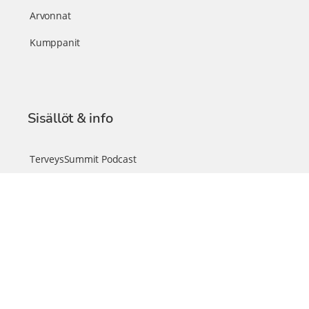
Arvonnat
Kumppanit
Sisällöt & info
TerveysSummit Podcast
Blogi – Artikkelit
Liity VIP-jäseneksi
VIP-videokirjasto
FAQ – Usein kysyttyä
Yhteys & palautteet