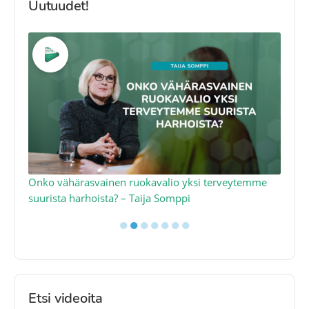
Uutuudet!
a
Onko vähärasvainen ruokavalio yksi terveytemme
Ko
suurista harhoista? – Taija Somppi
tod
●
●
●
●
●
●
●
Etsi videoita