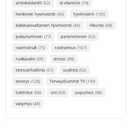
antioksidantit
(52)
d-vitamiini
(74)
henkinen hyvinvointi
(46)
hyvinvointi
(193)
kokonaisvaltainen hyvinvointi
(46)
liikunta
(68)
palautuminen
(77)
paraneminen
(52)
ravintolisät
(75)
ravitsemus
(167)
ruokavalio
(58)
stressi
(88)
stressinhallinta
(51)
suolisto
(62)
terveys
(128)
TerveysSummit TV
(100)
tulehdus
(66)
uni
(69)
uupumus
(66)
väsymys
(48)