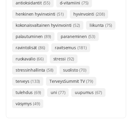
antioksidantit
(55)
d-vitamiini
(75)
henkinen hyvinvointi
(51)
hyvinvointi
(208)
kokonaisvaltainen hyvinvointi
(52)
liikunta
(75)
palautuminen
(89)
paraneminen
(53)
ravintolisät
(86)
ravitsemus
(181)
ruokavalio
(66)
stressi
(92)
stressinhallinta
(58)
suolisto
(70)
terveys
(133)
TerveysSummit TV
(79)
tulehdus
(69)
uni
(77)
uupumus
(67)
väsymys
(49)