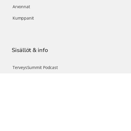
Arvonnat
Kumppanit
Sisällöt & info
TerveysSummit Podcast
Blogi – Artikkelit
Liity VIP-jäseneksi
VIP-videokirjasto
FAQ – Usein kysyttyä
Yhteys & palautteet