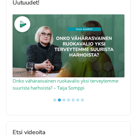
Uutuudet!
a
Onko vähärasvainen ruokavalio yksi terveytemme
Ko
suurista harhoista? – Taija Somppi
tod
●
●
●
●
●
●
●
Etsi videoita