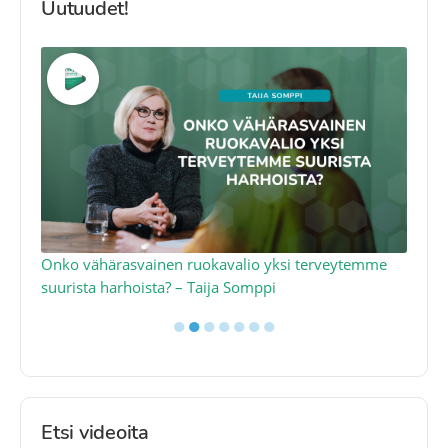
Uutuudet!
a
Onko vähärasvainen ruokavalio yksi terveytemme
Ko
suurista harhoista? – Taija Somppi
tod
●
●
●
●
●
●
●
Etsi videoita