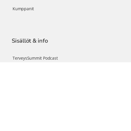
Kumppanit
Sisällöt & info
TerveysSummit Podcast
Blogi – Artikkelit
Liity VIP-jäseneksi
VIP-videokirjasto
FAQ – Usein kysyttyä
Yhteys & palautteet
Tiimi