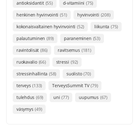
antioksidantit
(55)
d-vitamiini
(75)
henkinen hyvinvointi
(51)
hyvinvointi
(208)
kokonaisvaltainen hyvinvointi
(52)
liikunta
(75)
palautuminen
(89)
paraneminen
(53)
ravintolisät
(86)
ravitsemus
(181)
ruokavalio
(66)
stressi
(92)
stressinhallinta
(58)
suolisto
(70)
terveys
(133)
TerveysSummit TV
(79)
tulehdus
(69)
uni
(77)
uupumus
(67)
väsymys
(49)