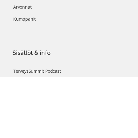
Arvonnat
Kumppanit
Sisällöt & info
TerveysSummit Podcast
Blogi – Artikkelit
Liity VIP-jäseneksi
VIP-videokirjasto
FAQ – Usein kysyttyä
Yhteys & palautteet