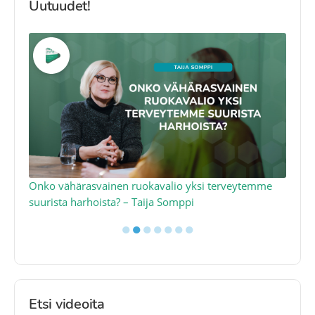
Uutuudet!
a
Onko vähärasvainen ruokavalio yksi terveytemme
Ko
suurista harhoista? – Taija Somppi
tod
●
●
●
●
●
●
●
Etsi videoita