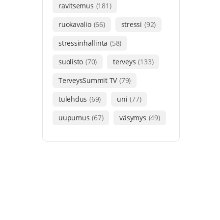
ravitsemus
(181)
ruokavalio
(66)
stressi
(92)
stressinhallinta
(58)
suolisto
(70)
terveys
(133)
TerveysSummit TV
(79)
tulehdus
(69)
uni
(77)
uupumus
(67)
väsymys
(49)