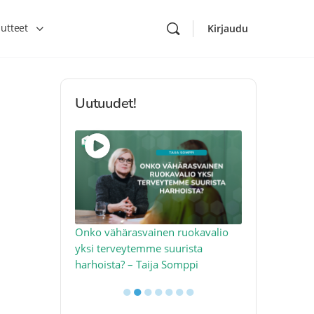
utteet
Kirjaudu
Uutuudet!
toon – näin
Onko vähärasvainen ruokavalio
Kolesteroli 
an voimalla –
yksi terveytemme suurista
sydäntervey
harhoista? – Taija Somppi
tekijää – Jo
●
●
●
●
●
●
●