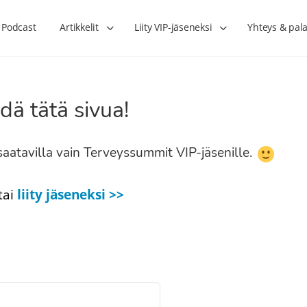
Podcast
Artikkelit
Liity VIP-jäseneksi
Yhteys & pala
dä tätä sivua!
n saatavilla vain Terveyssummit VIP-jäsenille.
tai
liity jäseneksi >>
Lihasharjoittelu on naisen tärkein
Verisuonet priimakun
hormonihoito – Kaisa Jaakkola
tuet verenkiertoa ruu
Hanna Voutilainen