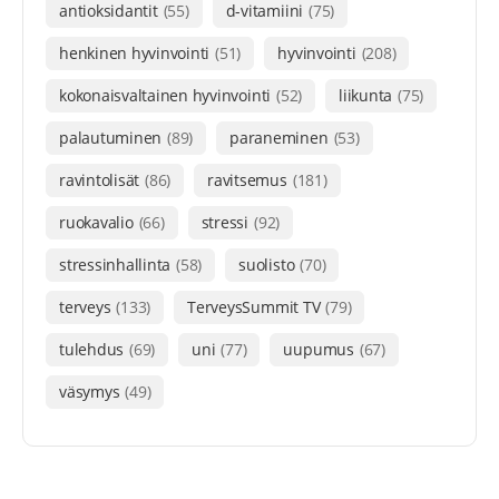
antioksidantit
(55)
d-vitamiini
(75)
henkinen hyvinvointi
(51)
hyvinvointi
(208)
kokonaisvaltainen hyvinvointi
(52)
liikunta
(75)
palautuminen
(89)
paraneminen
(53)
ravintolisät
(86)
ravitsemus
(181)
ruokavalio
(66)
stressi
(92)
stressinhallinta
(58)
suolisto
(70)
terveys
(133)
TerveysSummit TV
(79)
tulehdus
(69)
uni
(77)
uupumus
(67)
väsymys
(49)