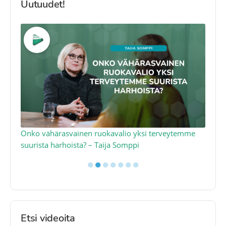
Uutuudet!
a
Onko vähärasvainen ruokavalio yksi terveytemme
Ko
suurista harhoista? – Taija Somppi
tod
●
●
●
●
●
●
●
Etsi videoita