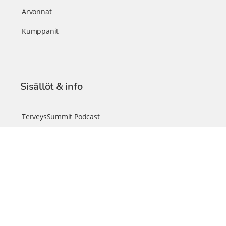
Arvonnat
Kumppanit
Sisällöt & info
TerveysSummit Podcast
Blogi – Artikkelit
Liity VIP-jäseneksi
VIP-videokirjasto
FAQ – Usein kysyttyä
Yhteys & palautteet