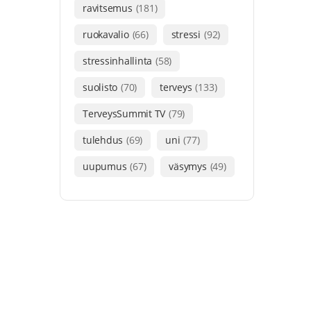
ravitsemus
(181)
ruokavalio
(66)
stressi
(92)
stressinhallinta
(58)
suolisto
(70)
terveys
(133)
TerveysSummit TV
(79)
tulehdus
(69)
uni
(77)
uupumus
(67)
väsymys
(49)