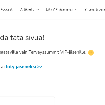
Podcast
Artikkelit
Liity VIP-jäseneksi
Yhteys & pala
dä tätä sivua!
n saatavilla vain Terveyssummit VIP-jäsenille.
tai
liity jäseneksi >>
Lihasharjoittelu on naisen tärkein
Verisuonet priimakun
hormonihoito – Kaisa Jaakkola
tuet verenkiertoa ruu
Hanna Voutilainen