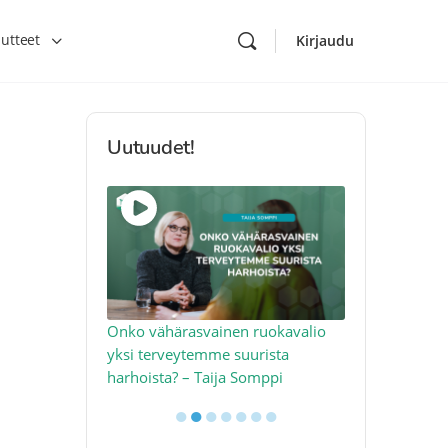
utteet
Kirjaudu
Uutuudet!
toon – näin
Onko vähärasvainen ruokavalio
Kolesteroli 
an voimalla –
yksi terveytemme suurista
sydäntervey
harhoista? – Taija Somppi
tekijää – Jo
●
●
●
●
●
●
●