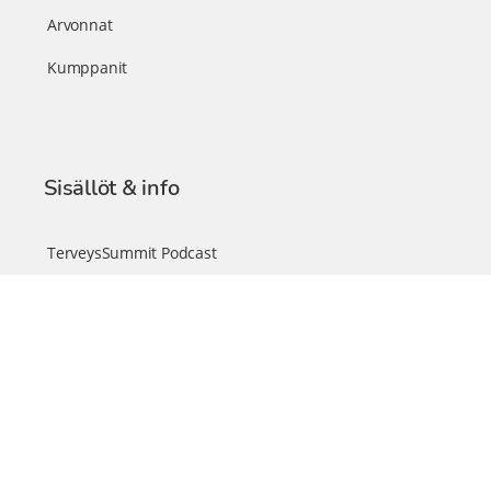
Arvonnat
Kumppanit
Sisällöt & info
TerveysSummit Podcast
Blogi – Artikkelit
Liity VIP-jäseneksi
VIP-videokirjasto
FAQ – Usein kysyttyä
Yhteys & palautteet