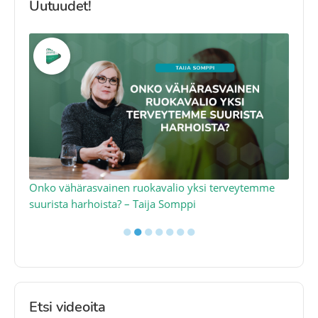
Uutuudet!
a
Onko vähärasvainen ruokavalio yksi terveytemme
Ko
suurista harhoista? – Taija Somppi
tod
●
●
●
●
●
●
●
Etsi videoita