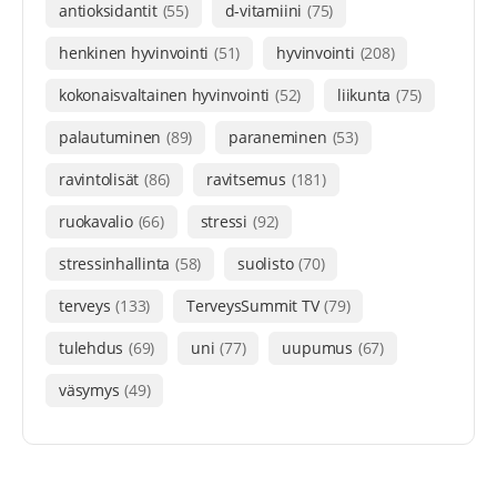
antioksidantit
(55)
d-vitamiini
(75)
henkinen hyvinvointi
(51)
hyvinvointi
(208)
kokonaisvaltainen hyvinvointi
(52)
liikunta
(75)
palautuminen
(89)
paraneminen
(53)
ravintolisät
(86)
ravitsemus
(181)
ruokavalio
(66)
stressi
(92)
stressinhallinta
(58)
suolisto
(70)
terveys
(133)
TerveysSummit TV
(79)
tulehdus
(69)
uni
(77)
uupumus
(67)
väsymys
(49)