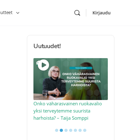
utteet
Kirjaudu
Uutuudet!
toon – näin
Onko vähärasvainen ruokavalio
Kolesteroli 
an voimalla –
yksi terveytemme suurista
sydäntervey
harhoista? – Taija Somppi
tekijää – Jo
●
●
●
●
●
●
●