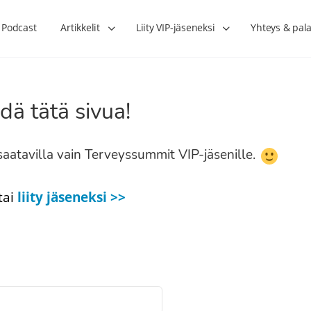
Podcast
Artikkelit
Liity VIP-jäseneksi
Yhteys & pala
dä tätä sivua!
n saatavilla vain Terveyssummit VIP-jäsenille.
tai
liity jäseneksi >>
Lihasharjoittelu on naisen tärkein
Verisuonet priimakun
hormonihoito – Kaisa Jaakkola
tuet verenkiertoa ruu
Hanna Voutilainen