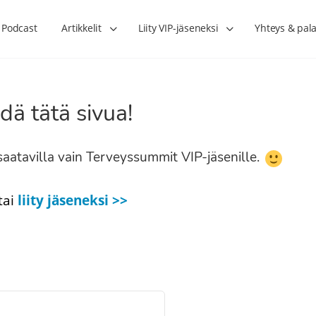
Podcast
Artikkelit
Liity VIP-jäseneksi
Yhteys & pala
dä tätä sivua!
n saatavilla vain Terveyssummit VIP-jäsenille.
tai
liity jäseneksi >>
Lihasharjoittelu on naisen tärkein
Verisuonet priimakun
hormonihoito – Kaisa Jaakkola
tuet verenkiertoa ruu
Hanna Voutilainen