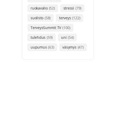
ruokavalio
(52)
stressi
(79)
suolisto
(58)
terveys
(122)
TerveysSummit TV
(100)
tulehdus
(59)
uni
(54)
uupumus
(63)
väsymys
(47)