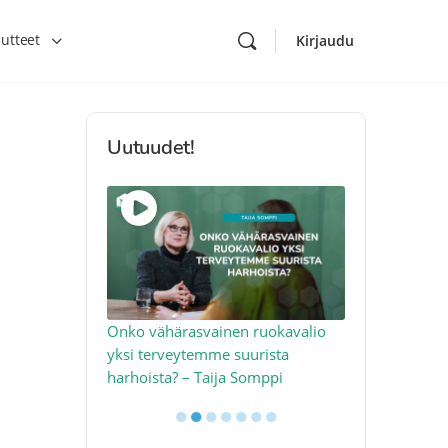
utteet
Kirjaudu
Uutuudet!
toon – näin
Onko vähärasvainen ruokavalio
Kolesteroli 
an voimalla –
yksi terveytemme suurista
sydäntervey
harhoista? – Taija Somppi
tekijää – Jo
●
●
●
●
●
●
●