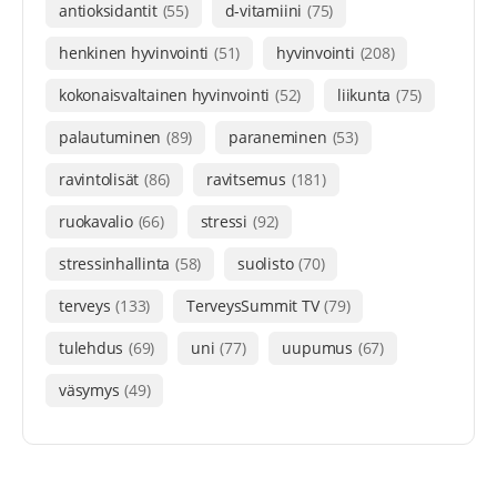
antioksidantit
(55)
d-vitamiini
(75)
henkinen hyvinvointi
(51)
hyvinvointi
(208)
kokonaisvaltainen hyvinvointi
(52)
liikunta
(75)
palautuminen
(89)
paraneminen
(53)
ravintolisät
(86)
ravitsemus
(181)
ruokavalio
(66)
stressi
(92)
stressinhallinta
(58)
suolisto
(70)
terveys
(133)
TerveysSummit TV
(79)
tulehdus
(69)
uni
(77)
uupumus
(67)
väsymys
(49)