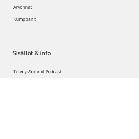
Arvonnat
Kumppanit
Sisällöt & info
TerveysSummit Podcast
Blogi – Artikkelit
Liity VIP-jäseneksi
VIP-videokirjasto
FAQ – Usein kysyttyä
Yhteys & palautteet