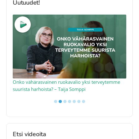
Uutuudet!
a
Onko vähärasvainen ruokavalio yksi terveytemme
Ko
suurista harhoista? – Taija Somppi
tod
●
●
●
●
●
●
●
Etsi videoita