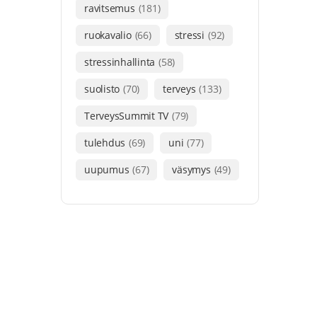
ravitsemus
(181)
ruokavalio
(66)
stressi
(92)
stressinhallinta
(58)
suolisto
(70)
terveys
(133)
TerveysSummit TV
(79)
tulehdus
(69)
uni
(77)
uupumus
(67)
väsymys
(49)