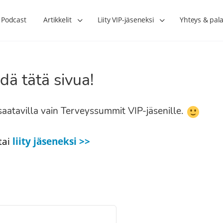
Podcast
Artikkelit
Liity VIP-jäseneksi
Yhteys & pala
dä tätä sivua!
n saatavilla vain Terveyssummit VIP-jäsenille.
tai
liity jäseneksi >>
Lihasharjoittelu on naisen tärkein
Verisuonet priimakun
hormonihoito – Kaisa Jaakkola
tuet verenkiertoa ruu
Hanna Voutilainen