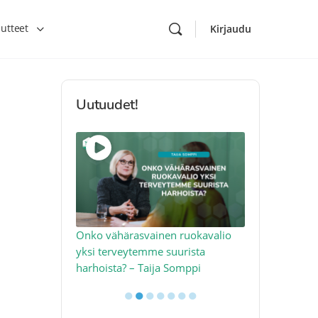
utteet
Kirjaudu
Uutuudet!
toon – näin
Onko vähärasvainen ruokavalio
Kolesteroli 
an voimalla –
yksi terveytemme suurista
sydäntervey
harhoista? – Taija Somppi
tekijää – Jo
●
●
●
●
●
●
●