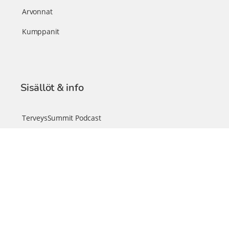
Arvonnat
Kumppanit
Sisällöt & info
TerveysSummit Podcast
Blogi – Artikkelit
Liity VIP-jäseneksi
VIP-videokirjasto
FAQ – Usein kysyttyä
Yhteys & palautteet