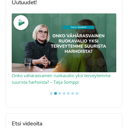
Uutuudet!
a
Onko vähärasvainen ruokavalio yksi terveytemme
Ko
suurista harhoista? – Taija Somppi
tod
●
●
●
●
●
●
●
Etsi videoita