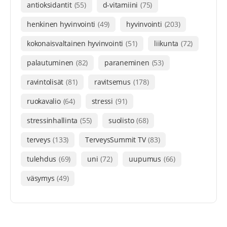
antioksidantit
(55)
d-vitamiini
(75)
henkinen hyvinvointi
(49)
hyvinvointi
(203)
kokonaisvaltainen hyvinvointi
(51)
liikunta
(72)
palautuminen
(82)
paraneminen
(53)
ravintolisät
(81)
ravitsemus
(178)
ruokavalio
(64)
stressi
(91)
stressinhallinta
(55)
suolisto
(68)
terveys
(133)
TerveysSummit TV
(83)
tulehdus
(69)
uni
(72)
uupumus
(66)
väsymys
(49)