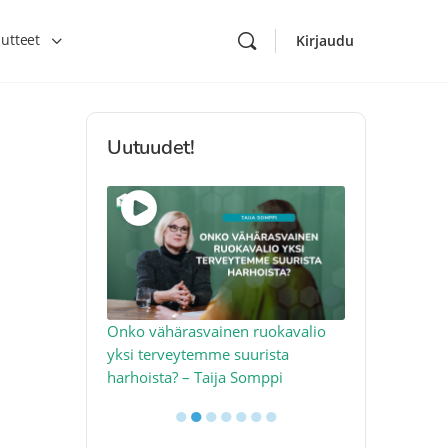
utteet
Kirjaudu
Uutuudet!
toon – näin
Onko vähärasvainen ruokavalio
Kolesteroli 
an voimalla –
yksi terveytemme suurista
sydäntervey
harhoista? – Taija Somppi
tekijää – Jo
●
●
●
●
●
●
●