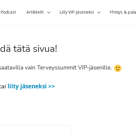
Podcast
Artikkelit
Liity VIP-jäseneksi
Yhteys & pala
dä tätä sivua!
n saatavilla vain Terveyssummit VIP-jäsenille.
tai
liity jäseneksi >>
Lihasharjoittelu on naisen tärkein
Verisuonet priimakun
hormonihoito – Kaisa Jaakkola
tuet verenkiertoa ruu
Hanna Voutilainen