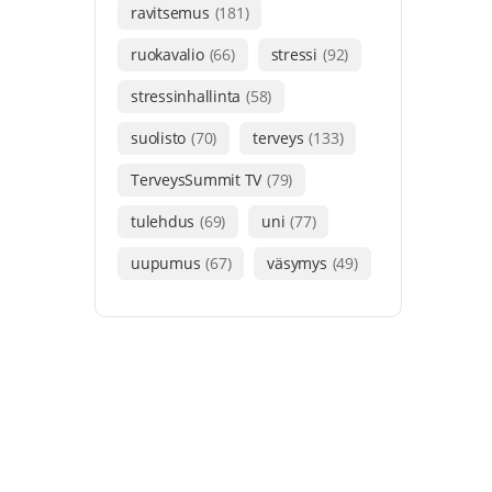
ravitsemus
(181)
ruokavalio
(66)
stressi
(92)
stressinhallinta
(58)
suolisto
(70)
terveys
(133)
TerveysSummit TV
(79)
tulehdus
(69)
uni
(77)
uupumus
(67)
väsymys
(49)