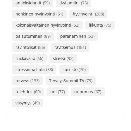
antioksidantit
(55)
d-vitamiini
(75)
henkinen hyvinvointi
(51)
hyvinvointi
(208)
kokonaisvaltainen hyvinvointi
(52)
liikunta
(75)
palautuminen
(89)
paraneminen
(53)
ravintolisät
(86)
ravitsemus
(181)
ruokavalio
(66)
stressi
(92)
stressinhallinta
(58)
suolisto
(70)
terveys
(133)
TerveysSummit TV
(79)
tulehdus
(69)
uni
(77)
uupumus
(67)
väsymys
(49)