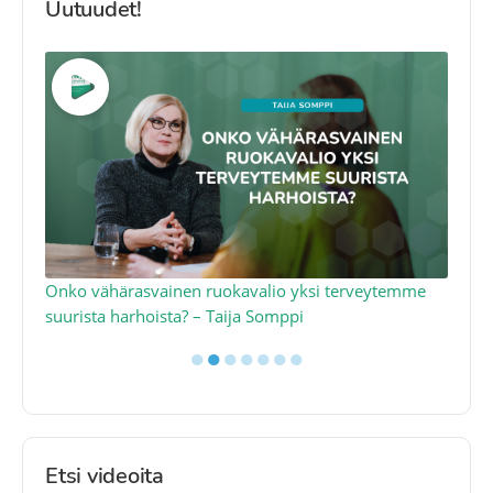
Uutuudet!
a
Onko vähärasvainen ruokavalio yksi terveytemme
Ko
suurista harhoista? – Taija Somppi
tod
●
●
●
●
●
●
●
Etsi videoita