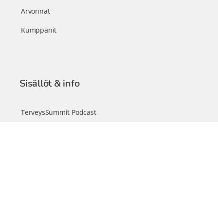
Arvonnat
Kumppanit
Sisällöt & info
TerveysSummit Podcast
Blogi – Artikkelit
Liity VIP-jäseneksi
VIP-videokirjasto
FAQ – Usein kysyttyä
Yhteys & palautteet