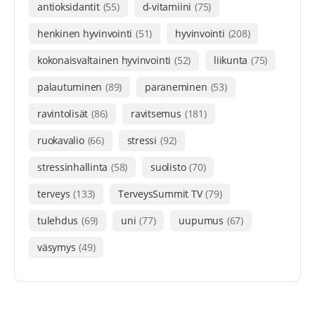
antioksidantit
(55)
d-vitamiini
(75)
henkinen hyvinvointi
(51)
hyvinvointi
(208)
kokonaisvaltainen hyvinvointi
(52)
liikunta
(75)
palautuminen
(89)
paraneminen
(53)
ravintolisät
(86)
ravitsemus
(181)
ruokavalio
(66)
stressi
(92)
stressinhallinta
(58)
suolisto
(70)
terveys
(133)
TerveysSummit TV
(79)
tulehdus
(69)
uni
(77)
uupumus
(67)
väsymys
(49)