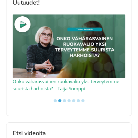
Uutuudet!
a
Onko vähärasvainen ruokavalio yksi terveytemme
Ko
suurista harhoista? – Taija Somppi
tod
●
●
●
●
●
●
●
Etsi videoita