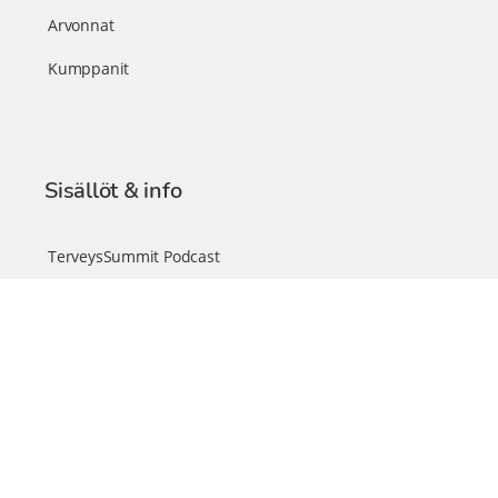
Arvonnat
Kumppanit
Sisällöt & info
TerveysSummit Podcast
Blogi – Artikkelit
Liity VIP-jäseneksi
VIP-videokirjasto
FAQ – Usein kysyttyä
Yhteys & palautteet