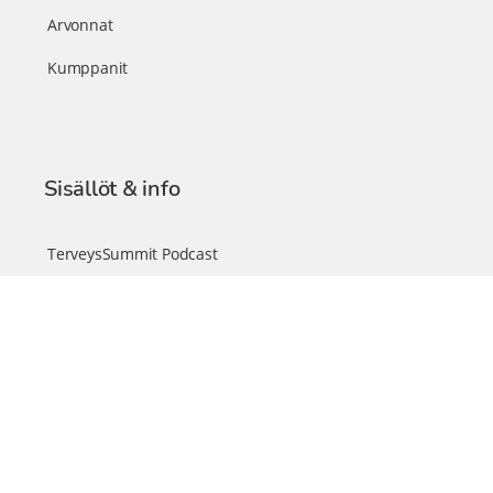
Arvonnat
Kumppanit
Sisällöt & info
TerveysSummit Podcast
Blogi – Artikkelit
Liity VIP-jäseneksi
VIP-videokirjasto
FAQ – Usein kysyttyä
Yhteys & palautteet