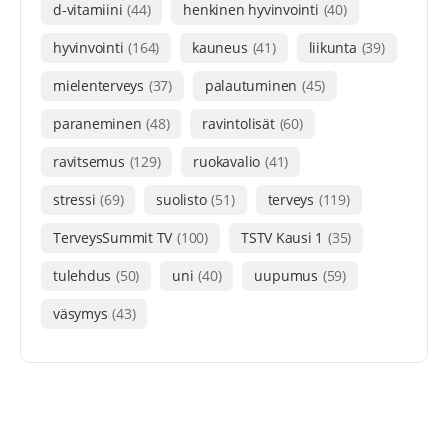
d-vitamiini
(44)
henkinen hyvinvointi
(40)
hyvinvointi
(164)
kauneus
(41)
liikunta
(39)
mielenterveys
(37)
palautuminen
(45)
paraneminen
(48)
ravintolisät
(60)
ravitsemus
(129)
ruokavalio
(41)
stressi
(69)
suolisto
(51)
terveys
(119)
TerveysSummit TV
(100)
TSTV Kausi 1
(35)
tulehdus
(50)
uni
(40)
uupumus
(59)
väsymys
(43)