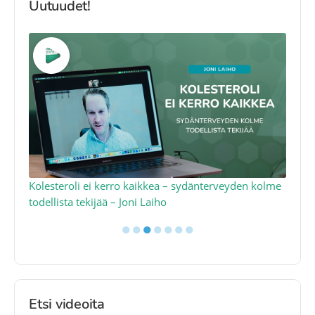
Uutuudet!
Kolesteroli ei kerro kaikkea – sydänterveyden kolme
Q1
todellista tekijää – Joni Laiho
– 
●
●
●
●
●
●
●
Etsi videoita