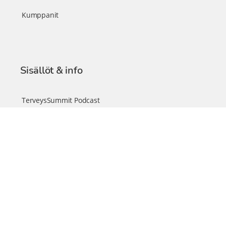
Kumppanit
Sisällöt & info
TerveysSummit Podcast
Blogi – Artikkelit
Liity VIP-jäseneksi
VIP-videokirjasto
FAQ – Usein kysyttyä
Yhteys & palautteet
Tiimi