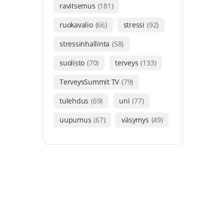
ravitsemus
(181)
ruokavalio
(66)
stressi
(92)
stressinhallinta
(58)
suolisto
(70)
terveys
(133)
TerveysSummit TV
(79)
tulehdus
(69)
uni
(77)
uupumus
(67)
väsymys
(49)