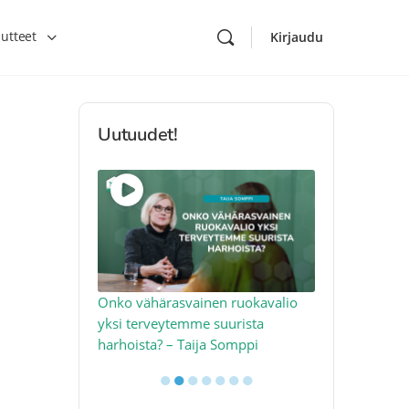
utteet
Kirjaudu
Uutuudet!
toon – näin
Onko vähärasvainen ruokavalio
Kolesteroli 
an voimalla –
yksi terveytemme suurista
sydäntervey
harhoista? – Taija Somppi
tekijää – Jo
●
●
●
●
●
●
●