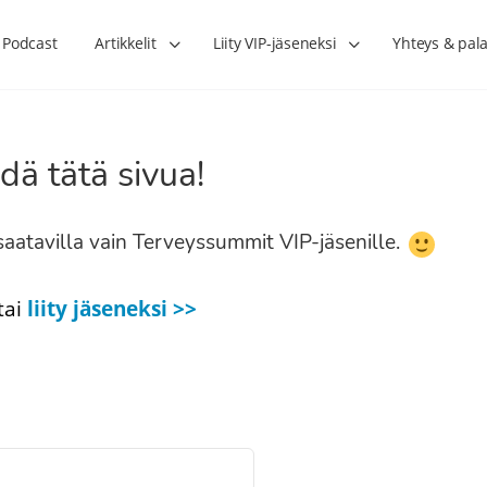
Podcast
Artikkelit
Liity VIP-jäseneksi
Yhteys & pala
dä tätä sivua!
n saatavilla vain Terveyssummit VIP-jäsenille.
tai
liity jäseneksi >>
Lihasharjoittelu on naisen tärkein
Verisuonet priimakun
hormonihoito – Kaisa Jaakkola
tuet verenkiertoa ruu
Hanna Voutilainen