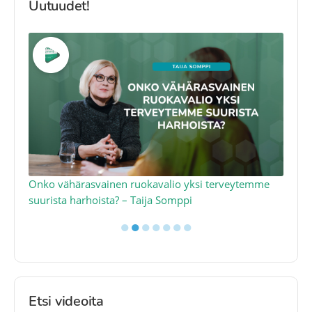
Uutuudet!
a
Onko vähärasvainen ruokavalio yksi terveytemme
Ko
suurista harhoista? – Taija Somppi
tod
●
●
●
●
●
●
●
Etsi videoita