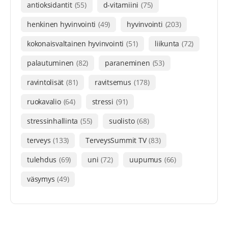
antioksidantit
(55)
d-vitamiini
(75)
henkinen hyvinvointi
(49)
hyvinvointi
(203)
kokonaisvaltainen hyvinvointi
(51)
liikunta
(72)
palautuminen
(82)
paraneminen
(53)
ravintolisät
(81)
ravitsemus
(178)
ruokavalio
(64)
stressi
(91)
stressinhallinta
(55)
suolisto
(68)
terveys
(133)
TerveysSummit TV
(83)
tulehdus
(69)
uni
(72)
uupumus
(66)
väsymys
(49)