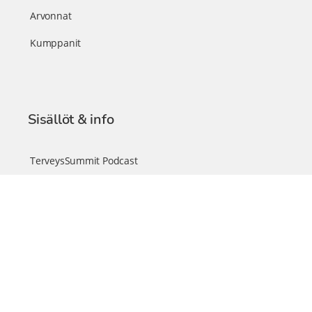
Arvonnat
Kumppanit
Sisällöt & info
TerveysSummit Podcast
Blogi – Artikkelit
Liity VIP-jäseneksi
VIP-videokirjasto
FAQ – Usein kysyttyä
Yhteys & palautteet