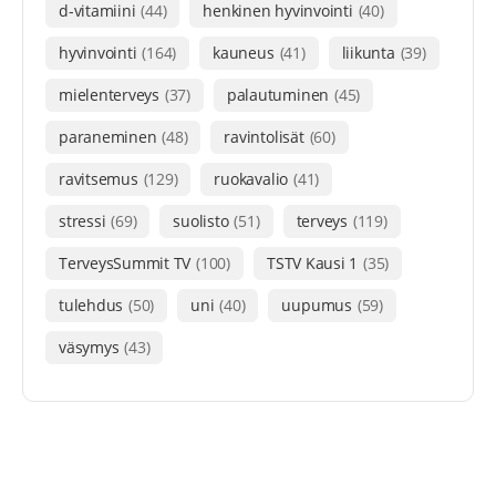
d-vitamiini
(44)
henkinen hyvinvointi
(40)
hyvinvointi
(164)
kauneus
(41)
liikunta
(39)
mielenterveys
(37)
palautuminen
(45)
paraneminen
(48)
ravintolisät
(60)
ravitsemus
(129)
ruokavalio
(41)
stressi
(69)
suolisto
(51)
terveys
(119)
TerveysSummit TV
(100)
TSTV Kausi 1
(35)
tulehdus
(50)
uni
(40)
uupumus
(59)
väsymys
(43)