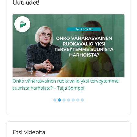
Uutuudet!
a
Onko vähärasvainen ruokavalio yksi terveytemme
Ko
suurista harhoista? – Taija Somppi
tod
●
●
●
●
●
●
●
Etsi videoita