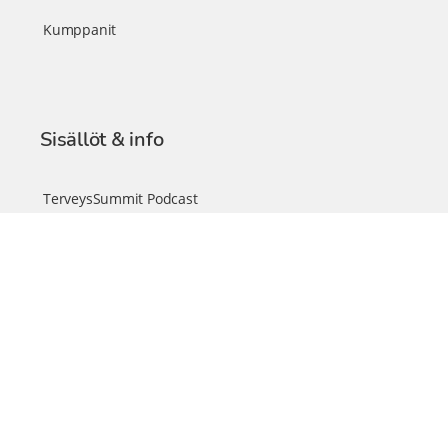
Kumppanit
Sisällöt & info
TerveysSummit Podcast
Blogi – Artikkelit
Liity VIP-jäseneksi
VIP-videokirjasto
FAQ – Usein kysyttyä
Yhteys & palautteet
Tiimi