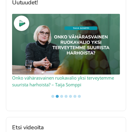
Uutuudet!
a
Onko vähärasvainen ruokavalio yksi terveytemme
Ko
suurista harhoista? – Taija Somppi
tod
●
●
●
●
●
●
●
Etsi videoita