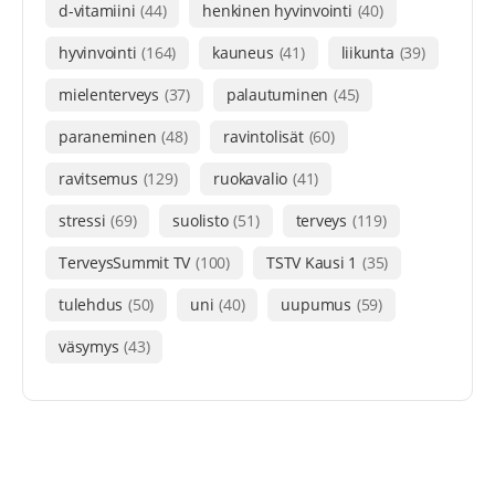
d-vitamiini
(44)
henkinen hyvinvointi
(40)
hyvinvointi
(164)
kauneus
(41)
liikunta
(39)
mielenterveys
(37)
palautuminen
(45)
paraneminen
(48)
ravintolisät
(60)
ravitsemus
(129)
ruokavalio
(41)
stressi
(69)
suolisto
(51)
terveys
(119)
TerveysSummit TV
(100)
TSTV Kausi 1
(35)
tulehdus
(50)
uni
(40)
uupumus
(59)
väsymys
(43)