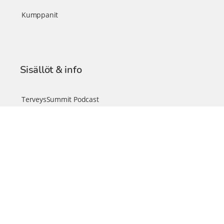
Kumppanit
Sisällöt & info
TerveysSummit Podcast
Blogi – Artikkelit
Liity VIP-jäseneksi
VIP-videokirjasto
FAQ – Usein kysyttyä
Yhteys & palautteet
Tiimi