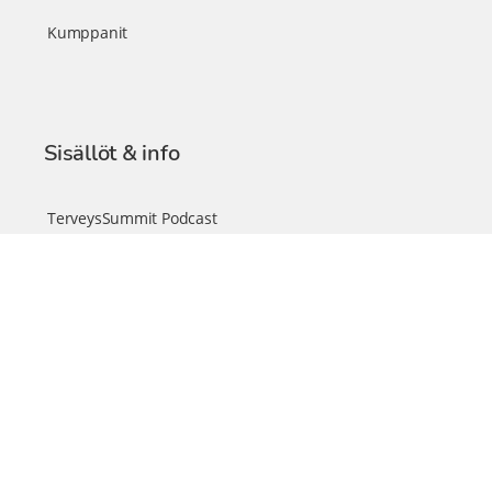
Kumppanit
Sisällöt & info
TerveysSummit Podcast
Blogi – Artikkelit
Liity VIP-jäseneksi
VIP-videokirjasto
FAQ – Usein kysyttyä
Yhteys & palautteet
Tiimi