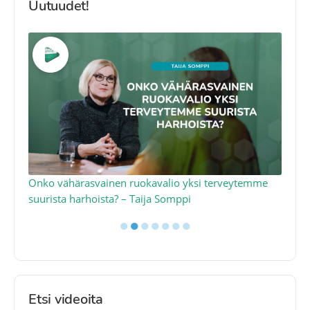
Uutuudet!
a
Onko vähärasvainen ruokavalio yksi terveytemme
Ko
suurista harhoista? – Taija Somppi
tod
●
●
●
●
●
●
●
Etsi videoita