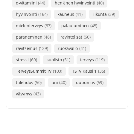
d-vitamiini
(44)
henkinen hyvinvointi
(40)
hyvinvointi
(164)
kauneus
(41)
liikunta
(39)
mielenterveys
(37)
palautuminen
(45)
paraneminen
(48)
ravintolisät
(60)
ravitsemus
(129)
ruokavalio
(41)
stressi
(69)
suolisto
(51)
terveys
(119)
TerveysSummit TV
(100)
TSTV Kausi 1
(35)
tulehdus
(50)
uni
(40)
uupumus
(59)
väsymys
(43)