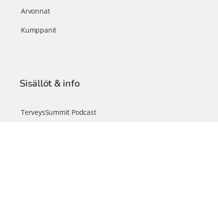
Arvonnat
Kumppanit
Sisällöt & info
TerveysSummit Podcast
Blogi – Artikkelit
Liity VIP-jäseneksi
VIP-videokirjasto
FAQ – Usein kysyttyä
Yhteys & palautteet