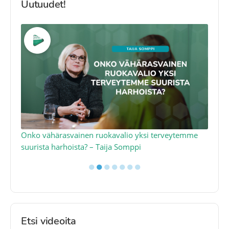
Uutuudet!
a
Onko vähärasvainen ruokavalio yksi terveytemme
Ko
suurista harhoista? – Taija Somppi
tod
●
●
●
●
●
●
●
Etsi videoita