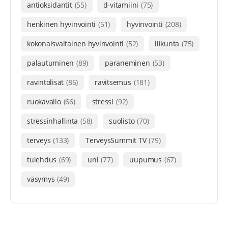
antioksidantit
(55)
d-vitamiini
(75)
henkinen hyvinvointi
(51)
hyvinvointi
(208)
kokonaisvaltainen hyvinvointi
(52)
liikunta
(75)
palautuminen
(89)
paraneminen
(53)
ravintolisät
(86)
ravitsemus
(181)
ruokavalio
(66)
stressi
(92)
stressinhallinta
(58)
suolisto
(70)
terveys
(133)
TerveysSummit TV
(79)
tulehdus
(69)
uni
(77)
uupumus
(67)
väsymys
(49)