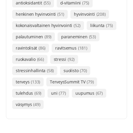
antioksidantit
(55)
d-vitamiini
(75)
henkinen hyvinvointi
(51)
hyvinvointi
(208)
kokonaisvaltainen hyvinvointi
(52)
liikunta
(75)
palautuminen
(89)
paraneminen
(53)
ravintolisät
(86)
ravitsemus
(181)
ruokavalio
(66)
stressi
(92)
stressinhallinta
(58)
suolisto
(70)
terveys
(133)
TerveysSummit TV
(79)
tulehdus
(69)
uni
(77)
uupumus
(67)
väsymys
(49)