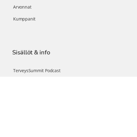
Arvonnat
Kumppanit
Sisällöt & info
TerveysSummit Podcast
Blogi – Artikkelit
Liity VIP-jäseneksi
VIP-videokirjasto
FAQ – Usein kysyttyä
Yhteys & palautteet