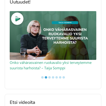
Uutuudet!
a
Onko vähärasvainen ruokavalio yksi terveytemme
Ko
suurista harhoista? – Taija Somppi
tod
●
●
●
●
●
●
●
Etsi videoita