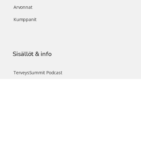
Arvonnat
Kumppanit
Sisällöt & info
TerveysSummit Podcast
Blogi – Artikkelit
Liity VIP-jäseneksi
VIP-videokirjasto
FAQ – Usein kysyttyä
Yhteys & palautteet