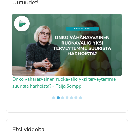
Uutuudet!
a
Onko vähärasvainen ruokavalio yksi terveytemme
Ko
suurista harhoista? – Taija Somppi
tod
●
●
●
●
●
●
●
Etsi videoita