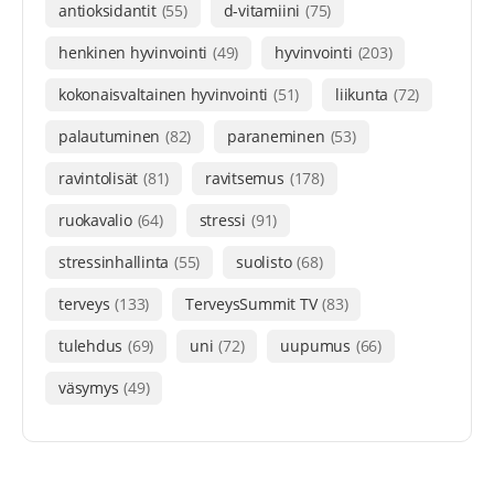
antioksidantit
(55)
d-vitamiini
(75)
henkinen hyvinvointi
(49)
hyvinvointi
(203)
kokonaisvaltainen hyvinvointi
(51)
liikunta
(72)
palautuminen
(82)
paraneminen
(53)
ravintolisät
(81)
ravitsemus
(178)
ruokavalio
(64)
stressi
(91)
stressinhallinta
(55)
suolisto
(68)
terveys
(133)
TerveysSummit TV
(83)
tulehdus
(69)
uni
(72)
uupumus
(66)
väsymys
(49)