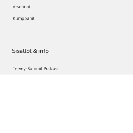
Arvonnat
Kumppanit
Sisällöt & info
TerveysSummit Podcast
Blogi – Artikkelit
Liity VIP-jäseneksi
VIP-videokirjasto
FAQ – Usein kysyttyä
Yhteys & palautteet