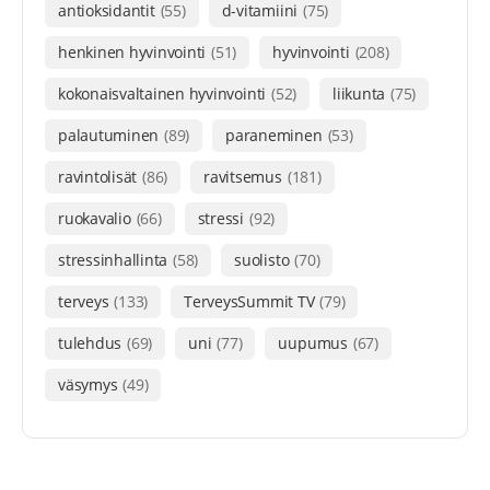
antioksidantit
(55)
d-vitamiini
(75)
henkinen hyvinvointi
(51)
hyvinvointi
(208)
kokonaisvaltainen hyvinvointi
(52)
liikunta
(75)
palautuminen
(89)
paraneminen
(53)
ravintolisät
(86)
ravitsemus
(181)
ruokavalio
(66)
stressi
(92)
stressinhallinta
(58)
suolisto
(70)
terveys
(133)
TerveysSummit TV
(79)
tulehdus
(69)
uni
(77)
uupumus
(67)
väsymys
(49)