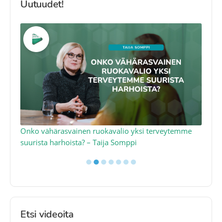
Uutuudet!
a
Onko vähärasvainen ruokavalio yksi terveytemme
Ko
suurista harhoista? – Taija Somppi
tod
●
●
●
●
●
●
●
Etsi videoita