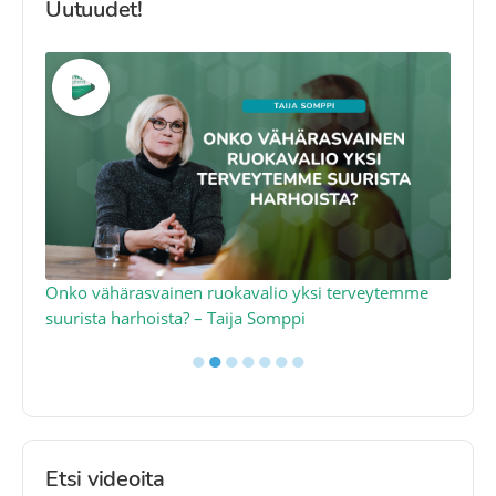
Uutuudet!
a
Onko vähärasvainen ruokavalio yksi terveytemme
Ko
suurista harhoista? – Taija Somppi
tod
●
●
●
●
●
●
●
Etsi videoita