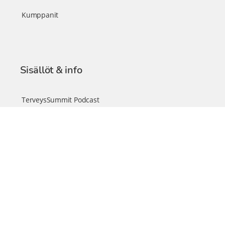
Kumppanit
Sisällöt & info
TerveysSummit Podcast
Blogi – Artikkelit
Liity VIP-jäseneksi
VIP-videokirjasto
FAQ – Usein kysyttyä
Yhteys & palautteet
Tiimi