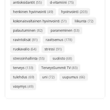
antioksidantit
(55)
d-vitamiini
(75)
henkinen hyvinvointi
(49)
hyvinvointi
(203)
kokonaisvaltainen hyvinvointi
(51)
liikunta
(72)
palautuminen
(82)
paraneminen
(53)
ravintolisät
(81)
ravitsemus
(178)
ruokavalio
(64)
stressi
(91)
stressinhallinta
(55)
suolisto
(68)
terveys
(133)
TerveysSummit TV
(83)
tulehdus
(69)
uni
(72)
uupumus
(66)
väsymys
(49)