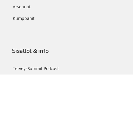
Arvonnat
Kumppanit
Sisällöt & info
TerveysSummit Podcast
Blogi – Artikkelit
Liity VIP-jäseneksi
VIP-videokirjasto
FAQ – Usein kysyttyä
Yhteys & palautteet