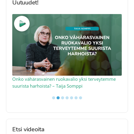
Uutuudet!
a
Onko vähärasvainen ruokavalio yksi terveytemme
Ko
suurista harhoista? – Taija Somppi
tod
●
●
●
●
●
●
●
Etsi videoita