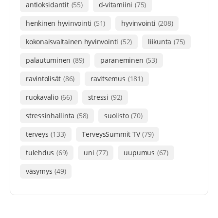
antioksidantit
(55)
d-vitamiini
(75)
henkinen hyvinvointi
(51)
hyvinvointi
(208)
kokonaisvaltainen hyvinvointi
(52)
liikunta
(75)
palautuminen
(89)
paraneminen
(53)
ravintolisät
(86)
ravitsemus
(181)
ruokavalio
(66)
stressi
(92)
stressinhallinta
(58)
suolisto
(70)
terveys
(133)
TerveysSummit TV
(79)
tulehdus
(69)
uni
(77)
uupumus
(67)
väsymys
(49)