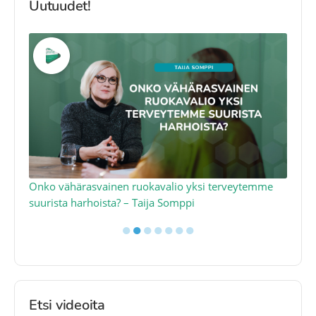
Uutuudet!
a
Onko vähärasvainen ruokavalio yksi terveytemme
Ko
suurista harhoista? – Taija Somppi
tod
●
●
●
●
●
●
●
Etsi videoita