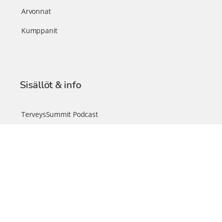
Arvonnat
Kumppanit
Sisällöt & info
TerveysSummit Podcast
Blogi – Artikkelit
Liity VIP-jäseneksi
VIP-videokirjasto
FAQ – Usein kysyttyä
Yhteys & palautteet