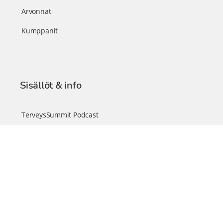
Arvonnat
Kumppanit
Sisällöt & info
TerveysSummit Podcast
Blogi – Artikkelit
Liity VIP-jäseneksi
VIP-videokirjasto
FAQ – Usein kysyttyä
Yhteys & palautteet