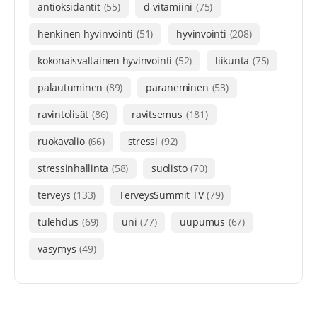
antioksidantit
(55)
d-vitamiini
(75)
henkinen hyvinvointi
(51)
hyvinvointi
(208)
kokonaisvaltainen hyvinvointi
(52)
liikunta
(75)
palautuminen
(89)
paraneminen
(53)
ravintolisät
(86)
ravitsemus
(181)
ruokavalio
(66)
stressi
(92)
stressinhallinta
(58)
suolisto
(70)
terveys
(133)
TerveysSummit TV
(79)
tulehdus
(69)
uni
(77)
uupumus
(67)
väsymys
(49)