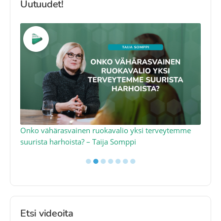
Uutuudet!
a
Onko vähärasvainen ruokavalio yksi terveytemme
Ko
suurista harhoista? – Taija Somppi
tod
●
●
●
●
●
●
●
Etsi videoita