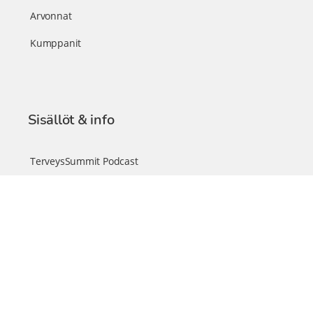
Arvonnat
Kumppanit
Sisällöt & info
TerveysSummit Podcast
Blogi – Artikkelit
Liity VIP-jäseneksi
VIP-videokirjasto
FAQ – Usein kysyttyä
Yhteys & palautteet