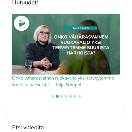
Uutuudet!
a
Onko vähärasvainen ruokavalio yksi terveytemme
Ko
suurista harhoista? – Taija Somppi
tod
●
●
●
●
●
●
●
Etsi videoita