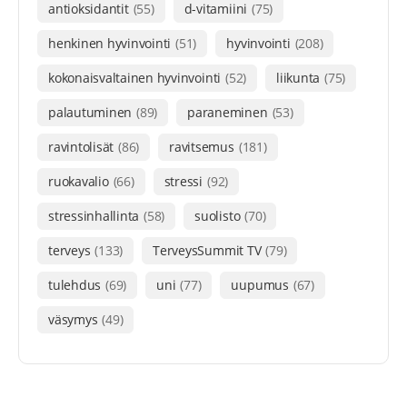
antioksidantit
(55)
d-vitamiini
(75)
henkinen hyvinvointi
(51)
hyvinvointi
(208)
kokonaisvaltainen hyvinvointi
(52)
liikunta
(75)
palautuminen
(89)
paraneminen
(53)
ravintolisät
(86)
ravitsemus
(181)
ruokavalio
(66)
stressi
(92)
stressinhallinta
(58)
suolisto
(70)
terveys
(133)
TerveysSummit TV
(79)
tulehdus
(69)
uni
(77)
uupumus
(67)
väsymys
(49)