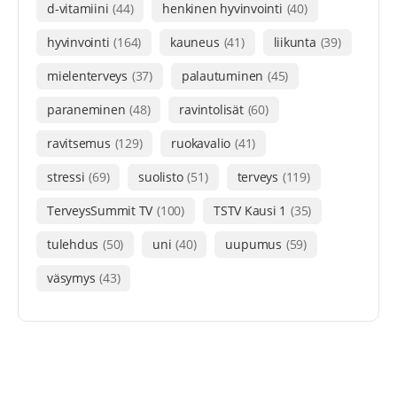
d-vitamiini
(44)
henkinen hyvinvointi
(40)
hyvinvointi
(164)
kauneus
(41)
liikunta
(39)
mielenterveys
(37)
palautuminen
(45)
paraneminen
(48)
ravintolisät
(60)
ravitsemus
(129)
ruokavalio
(41)
stressi
(69)
suolisto
(51)
terveys
(119)
TerveysSummit TV
(100)
TSTV Kausi 1
(35)
tulehdus
(50)
uni
(40)
uupumus
(59)
väsymys
(43)