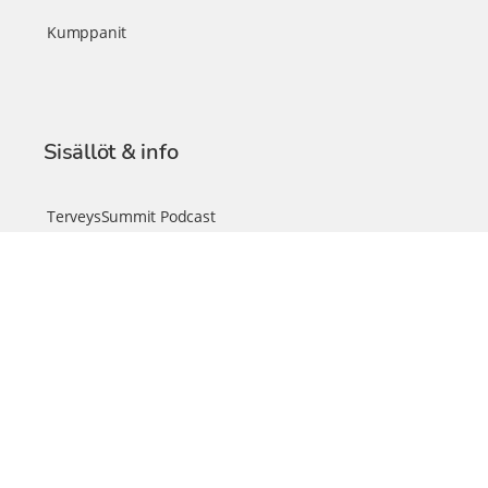
Kumppanit
Sisällöt & info
TerveysSummit Podcast
Blogi – Artikkelit
Liity VIP-jäseneksi
VIP-videokirjasto
FAQ – Usein kysyttyä
Yhteys & palautteet
Tiimi