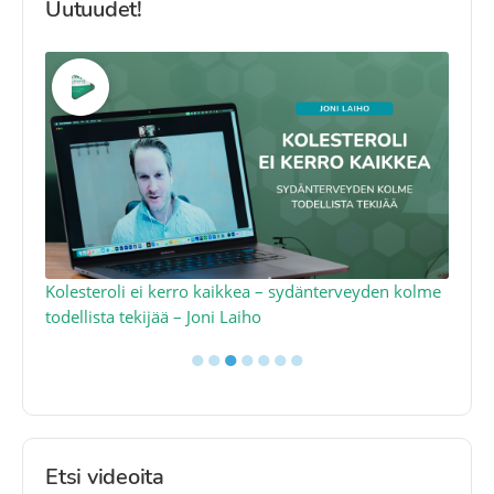
Uutuudet!
Kolesteroli ei kerro kaikkea – sydänterveyden kolme
Q1
todellista tekijää – Joni Laiho
– 
●
●
●
●
●
●
●
Etsi videoita