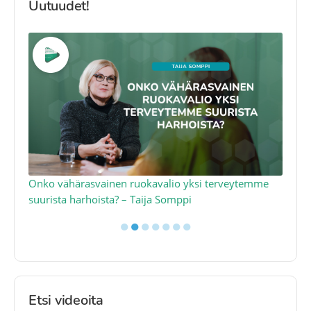
Uutuudet!
a
Onko vähärasvainen ruokavalio yksi terveytemme
Ko
suurista harhoista? – Taija Somppi
tod
●
●
●
●
●
●
●
Etsi videoita