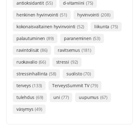
antioksidantit
(55)
d-vitamiini
(75)
henkinen hyvinvointi
(51)
hyvinvointi
(208)
kokonaisvaltainen hyvinvointi
(52)
liikunta
(75)
palautuminen
(89)
paraneminen
(53)
ravintolisät
(86)
ravitsemus
(181)
ruokavalio
(66)
stressi
(92)
stressinhallinta
(58)
suolisto
(70)
terveys
(133)
TerveysSummit TV
(79)
tulehdus
(69)
uni
(77)
uupumus
(67)
väsymys
(49)