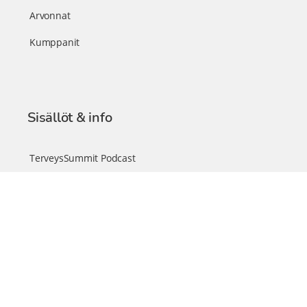
Arvonnat
Kumppanit
Sisällöt & info
TerveysSummit Podcast
Blogi – Artikkelit
Liity VIP-jäseneksi
VIP-videokirjasto
FAQ – Usein kysyttyä
Yhteys & palautteet