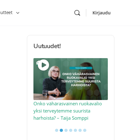
utteet
Kirjaudu
Uutuudet!
toon – näin
Onko vähärasvainen ruokavalio
Kolesteroli 
an voimalla –
yksi terveytemme suurista
sydäntervey
harhoista? – Taija Somppi
tekijää – Jo
●
●
●
●
●
●
●