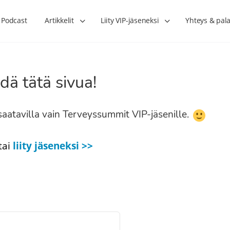
Podcast
Artikkelit
Liity VIP-jäseneksi
Yhteys & pala
dä tätä sivua!
n saatavilla vain Terveyssummit VIP-jäsenille.
tai
liity jäseneksi >>
Lihasharjoittelu on naisen tärkein
Verisuonet priimakun
hormonihoito – Kaisa Jaakkola
tuet verenkiertoa ruu
Hanna Voutilainen