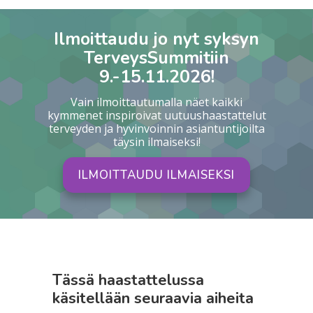
Ilmoittaudu jo nyt syksyn
TerveysSummitiin
9.-15.11.2026!
Vain ilmoittautumalla näet kaikki
kymmenet inspiroivat uutuushaastattelut
terveyden ja hyvinvoinnin asiantuntijoilta
täysin ilmaiseksi!
ILMOITTAUDU ILMAISEKSI
Tässä haastattelussa
käsitellään seuraavia aiheita