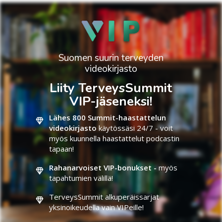
Suomen suurin terveyden
videokirjasto
Liity TerveysSummit
VIP-jäseneksi!
Lähes 800 Summit-haastattelun
videokirjasto
käytössäsi 24/7 - voit
myös kuunnella haastattelut podcastin
tapaan!
Rahanarvoiset VIP-bonukset -
myös
tapahtumien välillä!
TerveysSummit alkuperäissarjat
yksinoikeudella vain VIPeille!