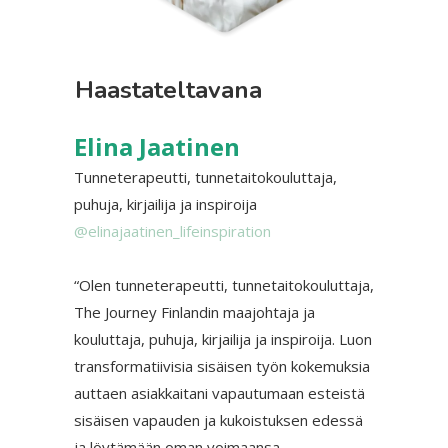
Haastateltavana
Elina Jaatinen
Tunneterapeutti, tunnetaitokouluttaja,
puhuja, kirjailija ja inspiroija
@elin
ajaatinen_lifeinspiration
“Olen tunneterapeutti, tunnetaitokouluttaja,
The Journey Finlandin maajohtaja ja
kouluttaja, puhuja, kirjailija ja inspiroija. Luon
transformatiivisia sisäisen työn kokemuksia
auttaen asiakkaitani vapautumaan esteistä
sisäisen vapauden ja kukoistuksen edessä
ja löytämään oman voimaansa.