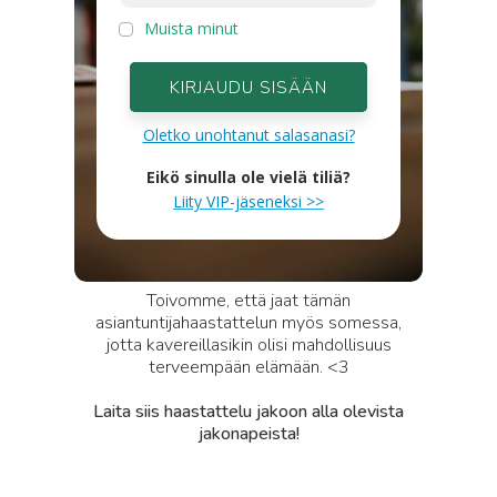
Muista minut
KIRJAUDU SISÄÄN
Oletko unohtanut salasanasi?
Eikö sinulla ole vielä tiliä?
Liity VIP-jäseneksi >>
Toivomme, että jaat tämän
asiantuntijahaastattelun myös somessa,
jotta kavereillasikin olisi mahdollisuus
terveempään elämään. <3
Laita siis haastattelu jakoon alla olevista
jakonapeista!