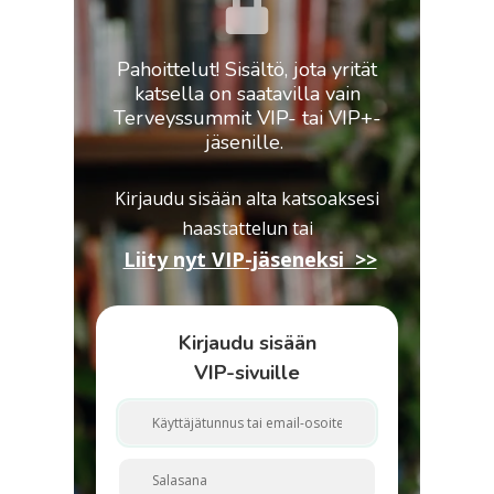
Pahoittelut! Sisältö, jota yrität
katsella on saatavilla vain
Terveyssummit VIP- tai VIP+-
jäsenille.
Kirjaudu sisään alta katsoaksesi
haastattelun
tai
Liity nyt VIP-jäseneksi >>
Kirjaudu sisään
VIP-sivuille