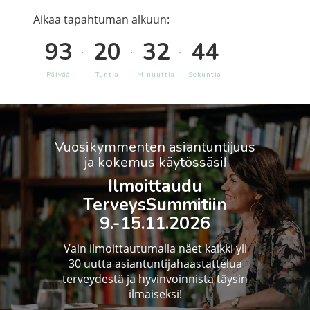
Aikaa tapahtuman alkuun:
93
20
32
43
.
.
.
Päivää
Tuntia
Minuuttia
Sekuntia
Vuosikymmenten asiantuntijuus
ja kokemus käytössäsi!
Ilmoittaudu
TerveysSummitiin
9.-15.11.2026
Vain ilmoittautumalla näet kaikki yli
30 uutta asiantuntijahaastattelua
terveydestä ja hyvinvoinnista täysin
ilmaiseksi!