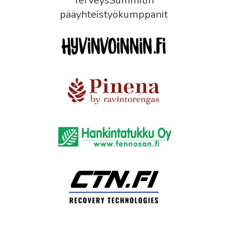
TerveysSummitin
pääyhteistyökumppanit