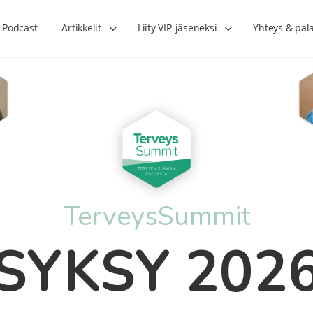
Podcast
Artikkelit
Liity VIP-jäseneksi
Yhteys & pal
TerveysSummit
SYKSY 202