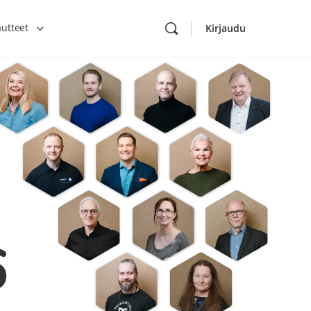
autteet
Kirjaudu
6