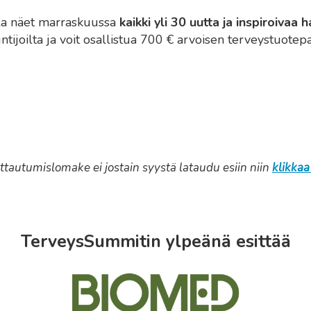
la näet marraskuussa
kaikki yli 30
uutta ja inspiroivaa
h
ntijoilta ja voit osallistua 700 € arvoisen terveystuotep
ittautumislomake ei jostain syystä lataudu esiin niin
klikkaa
TerveysSummitin ylpeänä esittää