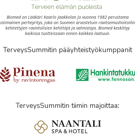
Biomed on Lääkäri Kaarlo Jaakkolan jo vuonna 1982 perustama
kotimainen perheyritys, joka on Suomen arvostetuin ravitsemushoitoihi
kehitettyjen ravintolisien kehittäjä ja valmistaja. Biomed keskittyy
kaikissa tuotteissaan ennen kaikkea laatuun.
TerveysSummitin pääyhteistyökumppanit
TerveysSummitin tiimin majoittaa: