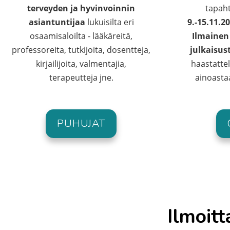
terveyden ja hyvinvoinnin
tapah
asiantuntijaa
lukuisilta eri
9.-15.11.2
osaamisaloilta - lääkäreitä,
Ilmainen
professoreita, tutkijoita, dosentteja,
julkaisus
kirjailijoita, valmentajia,
haastatte
terapeutteja jne.
ainoast
PUHUJAT
Ilmoitt