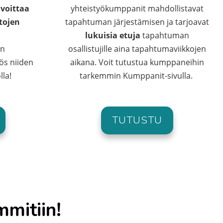
 voittaa
yhteistyökumppanit mahdollistavat
tojen
tapahtuman järjestämisen ja tarjoavat
lukuisia etuja
tapahtuman
an
osallistujille aina tapahtumaviikkojen
ös niiden
aikana. Voit tutustua kumppaneihin
lla!
tarkemmin Kumppanit-sivulla.
TUTUSTU
mmitiin!