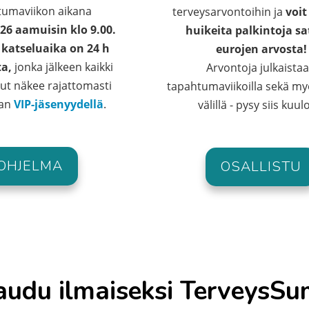
tumaviikon aikana
terveysarvontoihin ja
voit
026
aamuisin klo 9.00.
huikeita palkintoja sa
 katseluaika on 24 h
eurojen arvosta!
ta,
jonka jälkeen kaikki
Arvontoja julkaista
lut näkee rajattomasti
tapahtumaviikoilla sekä my
aan
VIP-jäsenyydellä
.
välillä - pysy siis kuulo
OHJELMA
OSALLISTU
audu ilmaiseksi TerveysSu