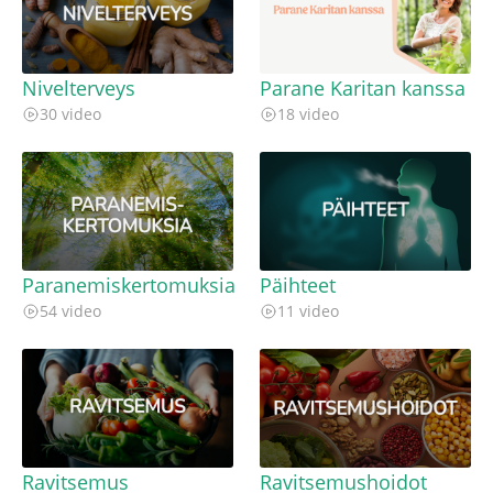
Nivelterveys
Parane Karitan kanssa
30 video
18 video
Paranemiskertomuksia
Päihteet
54 video
11 video
Ravitsemus
Ravitsemushoidot