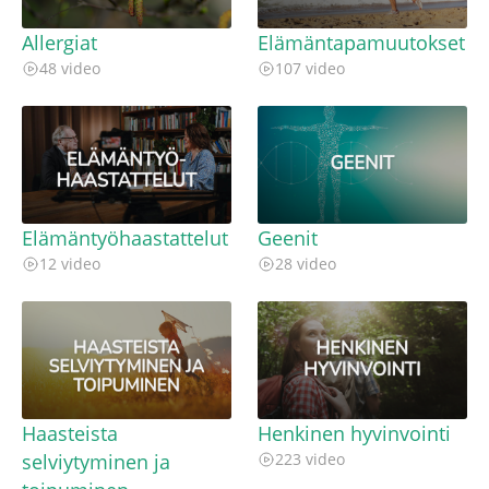
Allergiat
Elämäntapamuutokset
48 video
107 video
Elämäntyöhaastattelut
Geenit
12 video
28 video
Haasteista
Henkinen hyvinvointi
selviytyminen ja
223 video