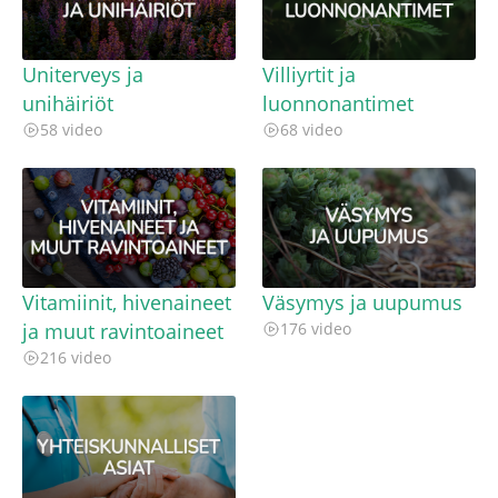
Uniterveys ja
Villiyrtit ja
unihäiriöt
luonnonantimet
58 video
68 video
Vitamiinit, hivenaineet
Väsymys ja uupumus
ja muut ravintoaineet
176 video
216 video