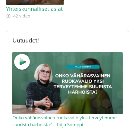
Yhteiskunnalliset asiat
142 video
Uutuudet!
a
Onko vähärasvainen ruokavalio yksi terveytemme
Ko
suurista harhoista? – Taija Somppi
tod