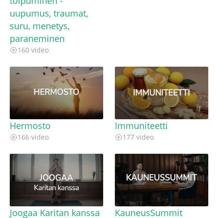
toipuminen -
uupumus, traumat,
suru, menetys,
paraneminen
160 video
Hermosto
Immuniteetti
166 video
177 video
Joogaa Karitan kanssa
KauneusSummit