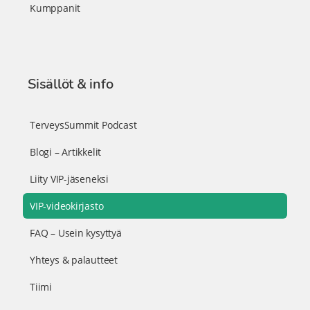
Kumppanit
Sisällöt & info
TerveysSummit Podcast
Blogi – Artikkelit
Liity VIP-jäseneksi
VIP-videokirjasto
FAQ – Usein kysyttyä
Yhteys & palautteet
Tiimi