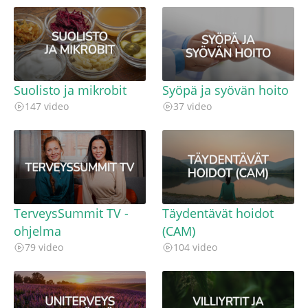
Suolisto ja mikrobit
Syöpä ja syövän hoito
147 video
37 video
TerveysSummit TV -
Täydentävät hoidot
ohjelma
(CAM)
79 video
104 video