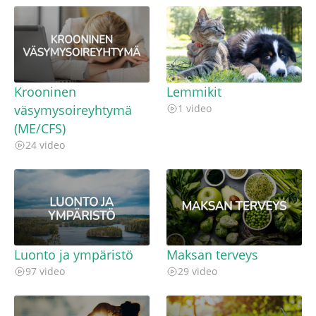
Krooninen
Lemmikit
väsymysoireyhtymä
1 video
(ME/CFS)
24 video
Luonto ja ympäristö
Maksan terveys
97 video
29 video