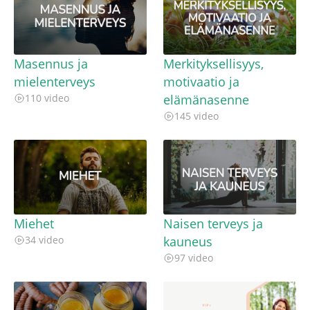
Masennus ja
Merkityksellisyys,
mielenterveys
motivaatio ja
110 video
elämänasenne
145 video
Miehet
Naisen terveys ja
34 video
kauneus
97 video