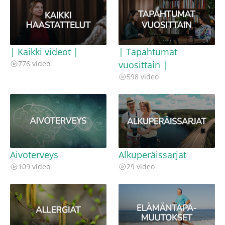
| Kaikki videot |
| Tapahtumat
776 video
vuosittain |
598 video
Aivoterveys
Alkuperäissarjat
109 video
29 video