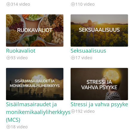
314 video
110 video
Ruokavaliot
Seksuaalisuus
93 video
17 video
Sisäilmasairaudet ja
Stressi ja vahva psyyke
monikemikaaliyliherkkyys
192 video
(MCS)
18 video