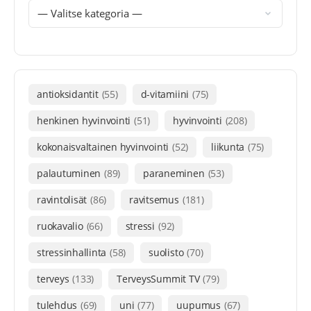
antioksidantit
(55)
d-vitamiini
(75)
henkinen hyvinvointi
(51)
hyvinvointi
(208)
kokonaisvaltainen hyvinvointi
(52)
liikunta
(75)
palautuminen
(89)
paraneminen
(53)
ravintolisät
(86)
ravitsemus
(181)
ruokavalio
(66)
stressi
(92)
stressinhallinta
(58)
suolisto
(70)
terveys
(133)
TerveysSummit TV
(79)
tulehdus
(69)
uni
(77)
uupumus
(67)