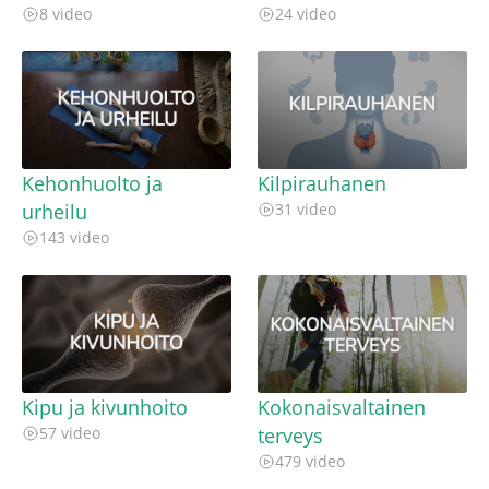
8 video
24 video
Kehonhuolto ja
Kilpirauhanen
urheilu
31 video
143 video
Kipu ja kivunhoito
Kokonaisvaltainen
57 video
terveys
479 video