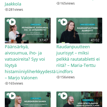
Jaakkola
165
views
281
views
37:47
43:02
Päänsärkyä,
Raudanpuutteen
aivosumua, iho- ja
juurisyyt – miksi
vatsaoireita? Syy voi
pelkkä rautatabletti ei
löytyä
riitä? – Maria-Terttu
histamiiniyliherkkyydestä
Lindfors
– Marjo Valonen
156
views
165
views