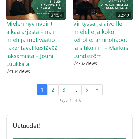
34:54
32:40
Mielen hyvinvointi
Virityssarja aivoille,
alkaa arjesta – näin
mielelle ja koko
mieli ja motivaatio
keholle: aminohapot
rakentavat kestävää
ja sitikoliini – Markus
jaksamista – Jouni
Lundström
Luukkala
732
views
134
views
1
2
3
…
6
»
Page 1 of 6
Uutuudet!