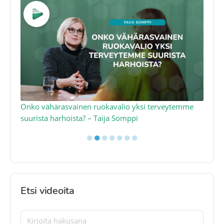
a
Onko vähärasvainen ruokavalio yksi terveytemme
Ko
suurista harhoista? – Taija Somppi
tod
●
●
●
●
●
●
●
Etsi videoita