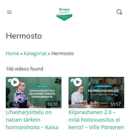
Hermosto
Home
»
Kategoriat
»
Hermosto
166 videos found
55:31
50:57
Lihasharjoittelu on
Kilpirauhanen 2.0 –
naisen tärkein
mitä hoitosuositus ei
hormonihoito – Kaisa
kerro? – Ville Pöntynen