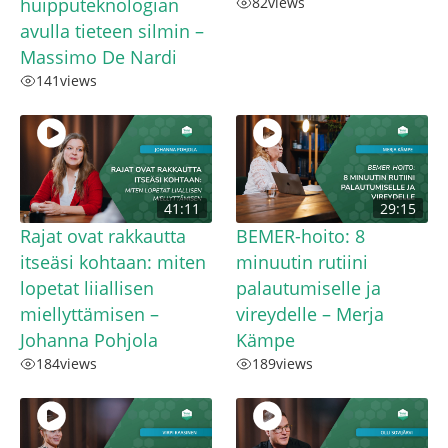
huipputeknologian
82
views
avulla tieteen silmin –
Massimo De Nardi
141
views
41:11
29:15
Rajat ovat rakkautta
BEMER-hoito: 8
itseäsi kohtaan: miten
minuutin rutiini
lopetat liiallisen
palautumiselle ja
miellyttämisen –
vireydelle – Merja
Johanna Pohjola
Kämpe
184
views
189
views