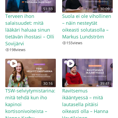
51:33
30:09
Terveen ihon
Suola ei ole vihollinen
salaisuudet: mitä
– näin nesteytät
lääkäri haluaa sinun
oikeasti solutasolla –
tietävän ihostasi – Olli
Markus Lundström
Sovijärvi
155
views
198
views
30:16
39:41
TSW-selviytymistarina:
Ravitsemus
mitä tehdä kun iho
ikääntyessä – mitä
kapinoi
lautasella pitäisi
kortisonivoiteista –
oikeasti olla – Hanna