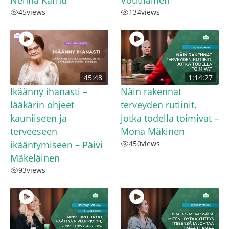
Nenna Karhu
Voutilainen
45
views
134
views
45:48
1:14:27
Ikäänny ihanasti –
Näin rakennat
lääkärin ohjeet
terveyden rutiinit,
kauniiseen ja
jotka todella toimivat –
terveeseen
Mona Mäkinen
ikääntymiseen – Päivi
450
views
Mäkeläinen
93
views