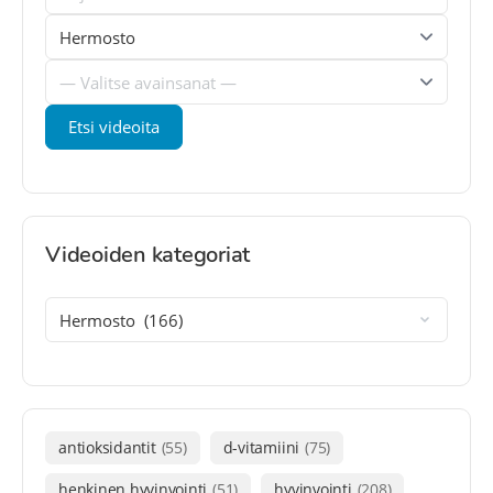
Videoiden kategoriat
antioksidantit
(55)
d-vitamiini
(75)
henkinen hyvinvointi
(51)
hyvinvointi
(208)