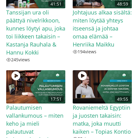
41:51
48:59
Tanssijan ura oli
Johtajuus alkaa sisältä:
päättyä nivelrikkoon,
miten löytää yhteys
kunnes löytyi apu, joka
itseensä ja johtaa
toi liikkeen takaisin –
omaa elämää –
Kastanja Rauhala &
Henriika Maikku
Hannu Kokki
194
views
245
views
17:51
49:55
Palautumisen
Rovaniemeltä Egyptiin
vallankumous – miten
ja juosten takaisin:
keho ja mieli
matka, joka muutti
palautuvat
kaiken – Topias Kontio