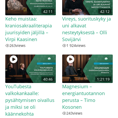
42:11
42:12
Keho muistaa:
Vireys, suorituskyky ja
kraniosakraaliterapia
uni alkavat
juurisyiden jäljillä –
nesteytyksestä – Olli
Virpi Kaasinen
Sovijärvi
263
views
1 924
views
40:46
1:21:19
YouTubesta
Magnesium –
valkokankaalle:
energiantuotannon
pysähtymisen oivallus
perusta – Timo
ja miksi se oli
Kosonen
käännekohta
243
views