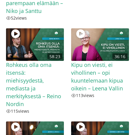
parempaan elämään –
Niko ja Santtu
52
views
58:23
36:16
Rohkeus olla oma
Kipu on viesti, ei
itsensä:
vihollinen – opi
miehisyydestä,
kuuntelemaan kipua
mediasta ja
oikein – Leena Vallin
merkityksestä – Reino
113
views
Nordin
115
views