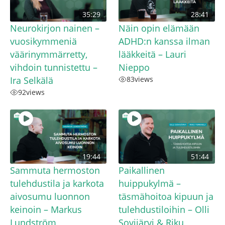
35:29
28:41
Neurokirjon nainen –
Näin opin elämään
vuosikymmeniä
ADHD:n kanssa ilman
väärinymmärretty,
lääkkeitä – Lauri
vihdoin tunnistettu –
Nieppo
Ira Selkälä
83
views
92
views
19:44
51:44
Sammuta hermoston
Paikallinen
tulehdustila ja karkota
huippukylmä –
aivosumu luonnon
täsmähoitoa kipuun ja
keinoin – Markus
tulehdustiloihin – Olli
Lundström
Sovijärvi & Riku