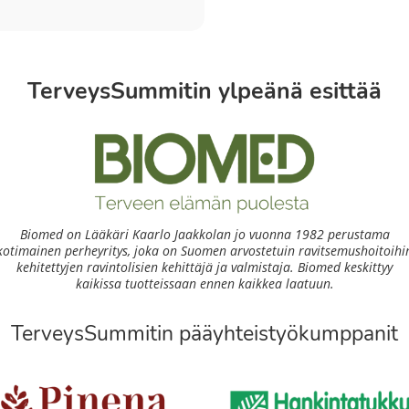
TerveysSummitin ylpeänä esittää
Biomed on Lääkäri Kaarlo Jaakkolan jo vuonna 1982 perustama
kotimainen perheyritys, joka on Suomen arvostetuin ravitsemushoitoihi
kehitettyjen ravintolisien kehittäjä ja valmistaja. Biomed keskittyy
kaikissa tuotteissaan ennen kaikkea laatuun.
TerveysSummitin pääyhteistyökumppanit