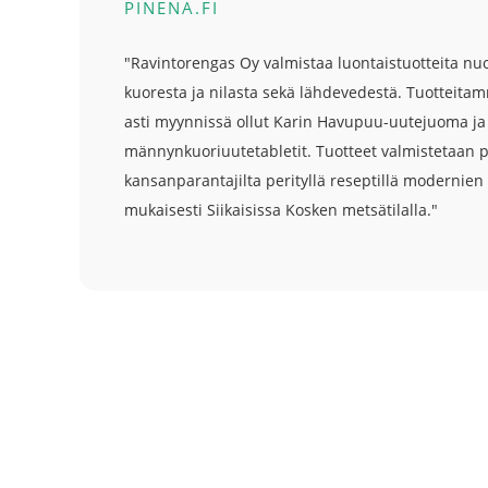
PINENA.FI
"Ravintorengas Oy valmistaa luontaistuotteita n
kuoresta ja nilasta sekä lähdevedestä. Tuotteita
asti myynnissä ollut Karin Havupuu-uutejuoma ja
männynkuoriuutetabletit. Tuotteet valmistetaan p
kansanparantajilta perityllä reseptillä modernie
mukaisesti Siikaisissa Kosken metsätilalla."