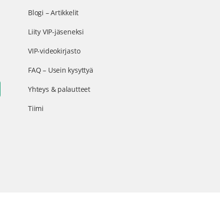
Blogi – Artikkelit
Liity VIP-jäseneksi
VIP-videokirjasto
FAQ – Usein kysyttyä
Yhteys & palautteet
Tiimi
Menu
oste
Tilausehdot
Liity VIP-jäseneksi
Items