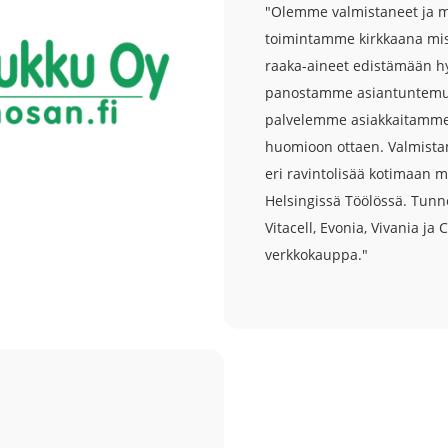
"Olemme valmistaneet ja my
toimintamme kirkkaana mis
raaka-aineet edistämään h
panostamme asiantuntemuks
palvelemme asiakkaitamme jo
huomioon ottaen. Valmista
eri ravintolisää kotimaan m
Helsingissä Töölössä.
Tunne
Vitacell, Evonia, Vivania j
verkkokauppa."