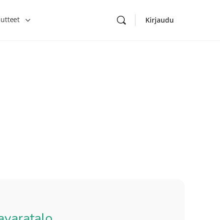
utteet
Kirjaudu
avaratalo