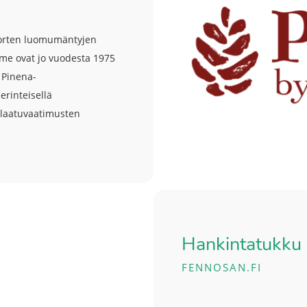
uorten luomumäntyjen
mme ovat jo vuodesta 1975
 Pinena-
erinteisellä
n laatuvaatimusten
Hankintatukku
FENNOSAN.FI