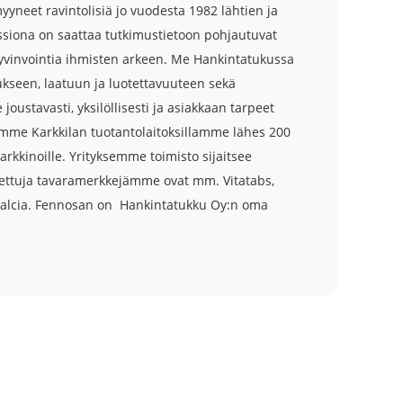
yneet ravintolisiä jo vuodesta 1982 lähtien ja
siona on saattaa tutkimustietoon pohjautuvat
yvinvointia ihmisten arkeen. Me Hankintatukussa
een, laatuun ja luotettavuuteen sekä
ustavasti, yksilöllisesti ja asiakkaan tarpeet
mme Karkkilan tuotantolaitoksillamme lähes 200
arkkinoille. Yrityksemme toimisto sijaitsee
ttuja tavaramerkkejämme ovat mm. Vitatabs,
a Calcia. Fennosan on Hankintatukku Oy:n oma