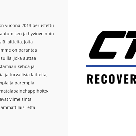
 on vuonna 2013 perustettu
alautumisen ja hyvinvoinnin
 laitteita, joita
enamme on parantaa
suilla, joka auttaa
istamaan kehoa ja
a turvallisia laitteita,
ampia ja parempia
 matalapainehappihoito-,
ävät viimeisintä
ammattilais- että