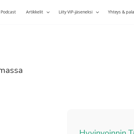
Podcast
Artikkelit
Liity VIP-jäseneksi
Yhteys & pala
amassa
Hyvinvoinnin T