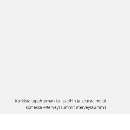
Kurkkaa tapahtuman kulisseihin ja seuraa meitä
somessa @terveyssummit #terveyssummit