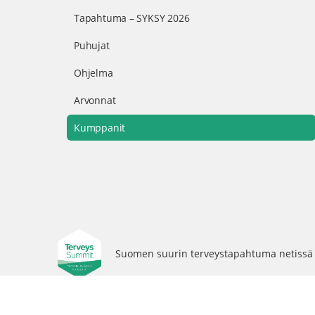
Tapahtuma – SYKSY 2026
Puhujat
Ohjelma
Arvonnat
Kumppanit
Suomen suurin terveystapahtuma netissä
Tietosuojasel
© 2026 - TerveysSummit | Biomed Oy