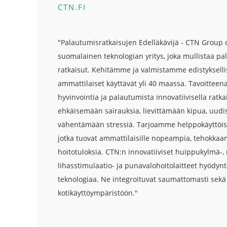
CTN.FI
"Palautumisratkaisujen Edelläkävijä - CTN Group
suomalainen teknologian yritys, joka mullistaa p
ratkaisut. Kehitämme ja valmistamme edistyksellisiä
ammattilaiset käyttävät yli 40 maassa. Tavoitte
hyvinvointia ja palautumista innovatiivisella ratkai
ehkäisemään sairauksia, lievittämään kipua, uud
vähentämään stressiä. Tarjoamme helppokäyttöisiä j
jotka tuovat ammattilaisille nopeampia, tehokka
hoitotuloksia. CTN:n innovatiiviset huippukylmä-,
lihasstimulaatio- ja punavalohoitolaitteet hyödynt
teknologiaa. Ne integroituvat saumattomasti sekä 
kotikäyttöympäristöön."