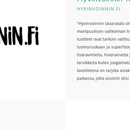
HYVINVOINNIN.FI
"Hyvinvoinnin tavaratalo o
monipuolisen valikoiman hyvi
tuotteet ovat tarkoin valit
luomuruokaan ja superfoode
lisäravinteita, hivenaineita 
tarvikkeita kuten joogamato
tavoitteena on tarjota asiak
paikassa, jotta asiointi ol