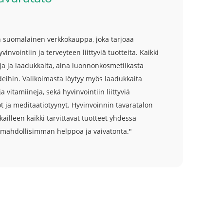
n suomalainen verkkokauppa, joka tarjoaa
nvointiin ja terveyteen liittyviä tuotteita. Kaikki
tuja ja laadukkaita, aina luonnonkosmetiikasta
ihin. Valikoimasta löytyy myös laadukkaita
ja vitamiineja, sekä hyvinvointiin liittyviä
t ja meditaatiotyynyt. Hyvinvoinnin tavaratalon
kailleen kaikki tarvittavat tuotteet yhdessä
isi mahdollisimman helppoa ja vaivatonta."