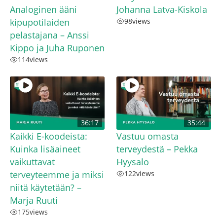
Analoginen ääni
Johanna Latva-Kiskola
kipupotilaiden
98
views
pelastajana – Anssi
Kippo ja Juha Ruponen
114
views
36:17
35:44
Kaikki E-koodeista:
Vastuu omasta
Kuinka lisäaineet
terveydestä – Pekka
vaikuttavat
Hyysalo
terveyteemme ja miksi
122
views
niitä käytetään? –
Marja Ruuti
175
views