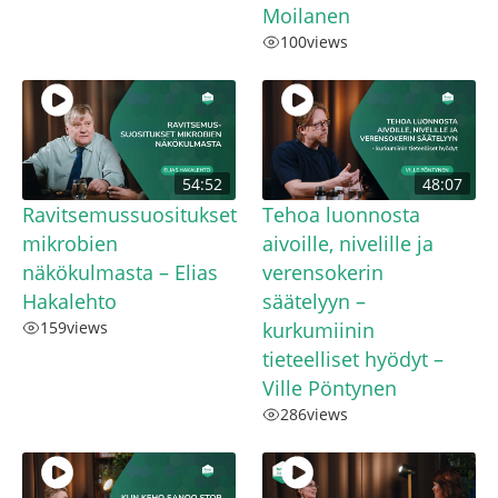
Moilanen
100
views
54:52
48:07
Ravitsemussuositukset
Tehoa luonnosta
mikrobien
aivoille, nivelille ja
näkökulmasta – Elias
verensokerin
Hakalehto
säätelyyn –
159
views
kurkumiinin
tieteelliset hyödyt –
Ville Pöntynen
286
views