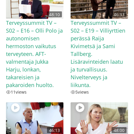
48:10
46:33
Terveyssummit TV –
Terveyssummit TV –
S02 – E16 – Olli Polo ja
S02 – E19 – Villiyrttien
autonomisen
perässä Raija
hermoston vaikutus
Kivimetsä ja Sami
terveyteen. AFT-
Tallberg.
valmentaja Jukka
Lisäravinteiden laatu
Harju, lonkan,
ja turvallisuus.
takareisien ja
Nivelterveys ja
pakaroiden huolto.
liikunta.
11
views
5
views
46:13
48:00