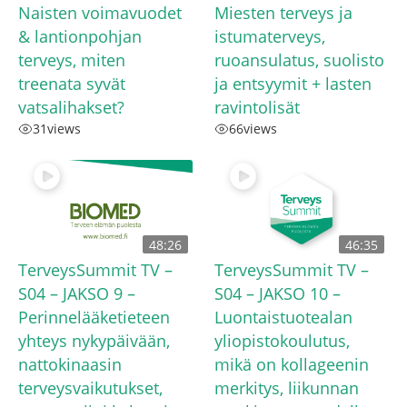
Naisten voimavuodet
Miesten terveys ja
& lantionpohjan
istumaterveys,
terveys, miten
ruoansulatus, suolisto
treenata syvät
ja entsyymit + lasten
vatsalihakset?
ravintolisät
31
views
66
views
48:26
46:35
TerveysSummit TV –
TerveysSummit TV –
S04 – JAKSO 9 –
S04 – JAKSO 10 –
Perinnelääketieteen
Luontaistuotealan
yhteys nykypäivään,
yliopistokoulutus,
nattokinaasin
mikä on kollageenin
terveysvaikutukset,
merkitys, liikunnan