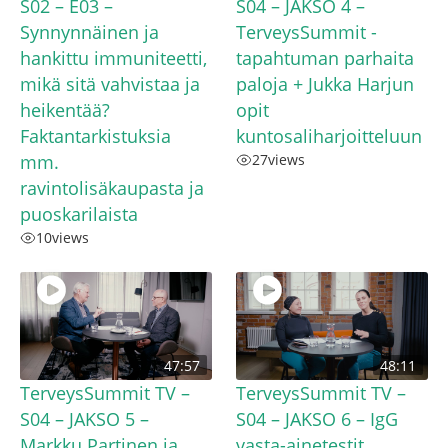
S02 – E03 –
S04 – JAKSO 4 –
Synnynnäinen ja
TerveysSummit -
hankittu immuniteetti,
tapahtuman parhaita
mikä sitä vahvistaa ja
paloja + Jukka Harjun
heikentää?
opit
Faktantarkistuksia
kuntosaliharjoitteluun
mm.
27
views
ravintolisäkaupasta ja
puoskarilaista
10
views
47:57
48:11
TerveysSummit TV –
TerveysSummit TV –
S04 – JAKSO 5 –
S04 – JAKSO 6 – IgG
Markku Partinen ja
vasta-ainetestit