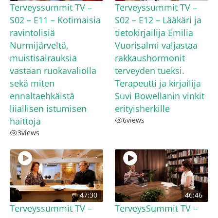
Terveyssummit TV –
Terveyssummit TV –
S02 – E11 – Kotimaisia
S02 – E12 – Lääkäri ja
ravintolisiä
tietokirjailija Emilia
Nurmijärveltä,
Vuorisalmi valjastaa
muistisairauksia
rakkaushormonit
vastaan ruokavaliolla
terveyden tueksi.
sekä miten
Terapeutti ja kirjailija
ennaltaehkäistä
Suvi Bowellanin vinkit
liiallisen istumisen
erityisherkille
haittoja
6
views
3
views
47:30
46:46
Terveyssummit TV –
TerveysSummit TV –