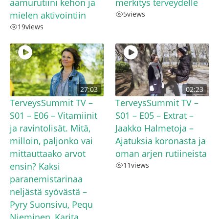
aamurutiini kehon ja
merkitys terveydelle
mielen aktivointiin
5
views
19
views
27:03
02:23
TerveysSummit TV –
TerveysSummit TV –
S01 – E06 – Vitamiinit
S01 – E05 – Extrat –
ja ravintolisät. Mitä,
Jaakko Halmetoja –
milloin, paljonko vai
Ajatuksia koronasta ja
mittauttaako arvot
oman arjen rutiineista​
ensin? Kaksi
11
views
paranemistarinaa
neljästä syövästä –
Pyry Suonsivu, Pequ
Nieminen, Karita