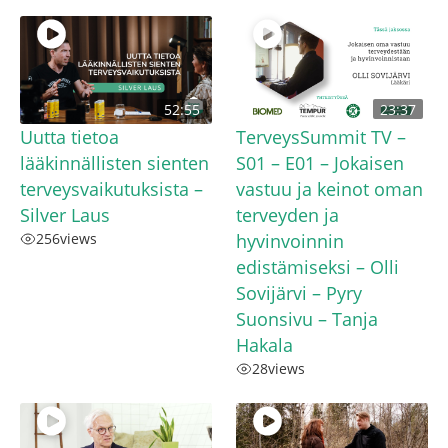
52:55
23:37
Uutta tietoa
TerveysSummit TV –
lääkinnällisten sienten
S01 – E01 – Jokaisen
terveysvaikutuksista –
vastuu ja keinot oman
Silver Laus
terveyden ja
256
views
hyvinvoinnin
edistämiseksi – Olli
Sovijärvi – Pyry
Suonsivu – Tanja
Hakala
28
views