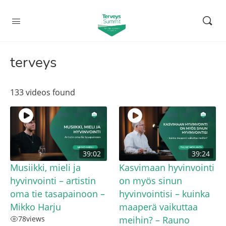
terveys
133 videos found
39:02
39:24
Musiikki, mieli ja
Kasvimaan hyvinvointi
hyvinvointi – artistin
on myös sinun
oma tie tasapainoon –
hyvinvointisi – kuinka
Mikko Harju
maaperä vaikuttaa
78
views
meihin? – Rauno