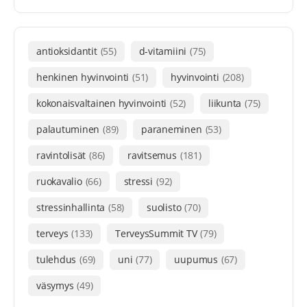
antioksidantit
(55)
d-vitamiini
(75)
henkinen hyvinvointi
(51)
hyvinvointi
(208)
kokonaisvaltainen hyvinvointi
(52)
liikunta
(75)
palautuminen
(89)
paraneminen
(53)
ravintolisät
(86)
ravitsemus
(181)
ruokavalio
(66)
stressi
(92)
stressinhallinta
(58)
suolisto
(70)
terveys
(133)
TerveysSummit TV
(79)
tulehdus
(69)
uni
(77)
uupumus
(67)
väsymys
(49)