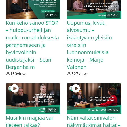
49:58
47:47
Kun keho sanoo STOP
Uupumus, kivut,
– huippu-urheilijan
aivosumu –
matka romahduksesta
ikääntyvien yleisiin
paranemiseen ja
oireisiin
hyvinvoinnin
luonnonmukaisia
uudistajaksi – Sean
keinoja – Marjo
Bergenheim
Valonen
130
views
327
views
38:34
29:26
Musiikin magiaa vai
Näin vältät sinivalon
tieteen taikaa?
näkymättömät haitat –