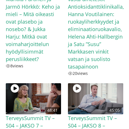
Jarmö Hörkkö: Keho ja
Antioksidanttiklinikalla,
mieli – Mitä oikeasti
Hanna Voutilainen:
ovat plasebo ja
ruokayliherkkyydet ja
nosebo? & Jukka
eliminaatioruokavalio,
Harju: Mitkä ovat
Helena Ahti-Hallbergin
voimaharjoittelun
ja Satu ”Susu”
hyödyllisimmät
Markkasen vinkit
perusliikkeet?
vatsan ja suolisto
8
views
tasapainoon
20
views
48:41
45:05
TerveysSummit TV –
TerveysSummit TV –
S04 – JAKSO 7 –
S04 – JAKSO 8 –