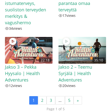
istumaterveys,
parantaa omaa
suoliston terveyden
terveyttä
merkitys &
17
views
vagushermo
34
views
22:18
35:10
Jakso 3 – Pekka
Jakso 2 – Teemu
Hyysalo | Health
Syrjälä | Health
Adventures
Adventures
12
views
20
views
1
2
3
…
5
»
Page 1 of 5