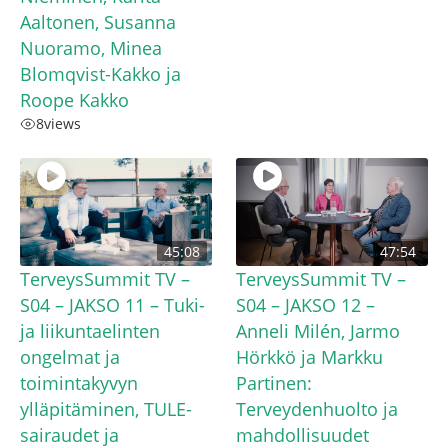
Aaltonen, Susanna
Nuoramo, Minea
Blomqvist-Kakko ja
Roope Kakko
8
views
45:08
47:54
TerveysSummit TV –
TerveysSummit TV –
S04 – JAKSO 11 – Tuki-
S04 – JAKSO 12 –
ja liikuntaelinten
Anneli Milén, Jarmo
ongelmat ja
Hörkkö ja Markku
toimintakyvyn
Partinen:
ylläpitäminen, TULE-
Terveydenhuolto ja
sairaudet ja
mahdollisuudet