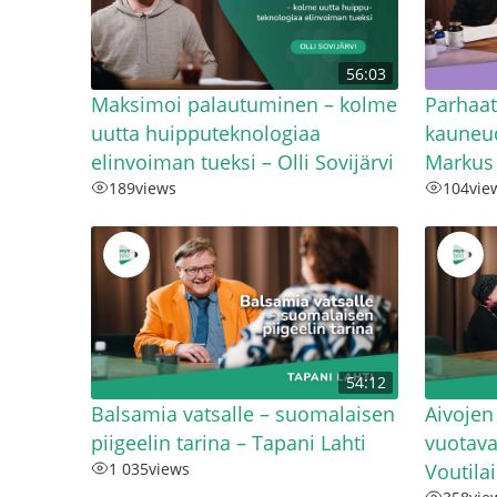
56:03
Maksimoi palautuminen – kolme
Parhaat
uutta huipputeknologiaa
kauneu
elinvoiman tueksi – Olli Sovijärvi
Markus
189
views
104
vie
54:12
Balsamia vatsalle – suomalaisen
Aivojen
piigeelin tarina – Tapani Lahti
vuotav
1 035
views
Voutila