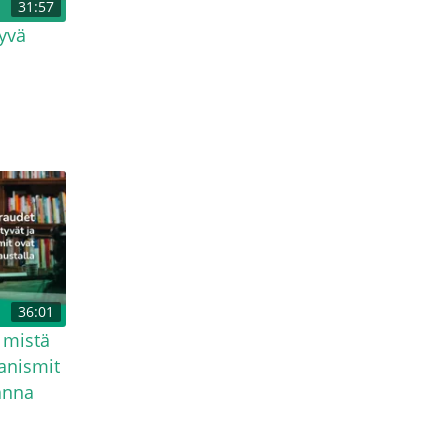
31:57
tyvä
36:01
 mistä
anismit
anna