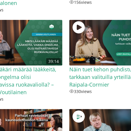
Valonen
156
views
ws
39:14
ääkäri määrää lääkkeitä,
Näin tuet kehon puhdist
ongelma olisi
tarkkaan valituilla yrteillä
avissa ruokavaliolla? –
Raipala-Cormier
outilainen
330
views
ws