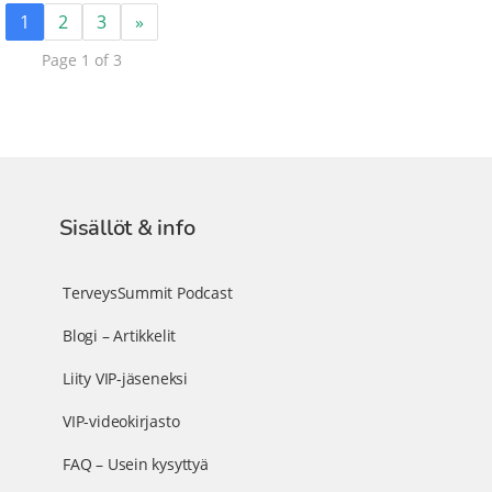
1
2
3
»
Page 1 of 3
Sisällöt & info
TerveysSummit Podcast
Blogi – Artikkelit
Liity VIP-jäseneksi
VIP-videokirjasto
FAQ – Usein kysyttyä