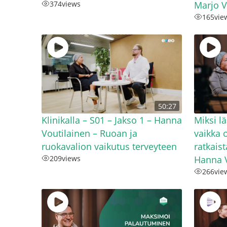
374
views
Marjo 
165
vie
50:27
Klinikalla – S01 – Jakso 1 – Hanna
Miksi l
Voutilainen – Ruoan ja
vaikka 
ruokavalion vaikutus terveyteen
ratkaist
209
views
Hanna V
266
vie