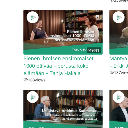
358
vie
49:41
Pienen ihmisen ensimmäiset
Mäntyä 
1000 päivää – perusta koko
– Erkki 
elämään – Tanja Hakala
187
vie
163
views