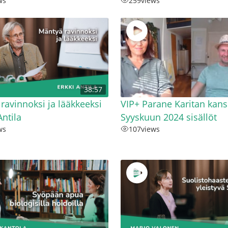
ws
259
views
38:57
ravinnoksi ja lääkkeeksi
VIP+ Parane Karitan kans
Antila
Syyskuun 2024 sisällöt
ws
107
views