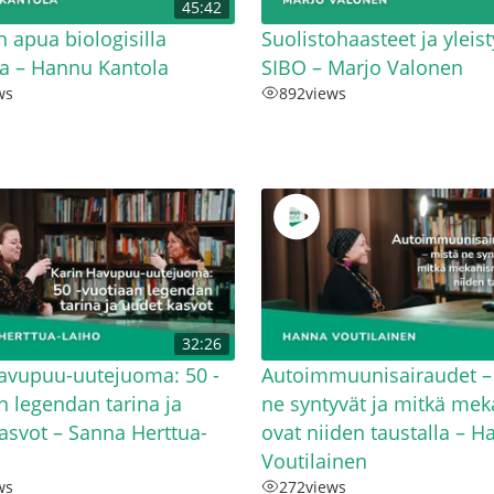
45:42
 apua biologisilla
Suolistohaasteet ja yleis
la – Hannu Kantola
SIBO – Marjo Valonen
ws
892
views
32:26
avupuu-uutejuoma: 50 -
Autoimmuunisairaudet –
n legendan tarina ja
ne syntyvät ja mitkä mek
asvot – Sanna Herttua-
ovat niiden taustalla – H
Voutilainen
ws
272
views