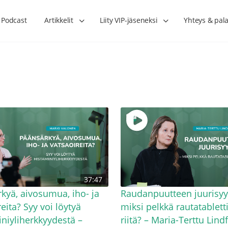
Podcast
Artikkelit
Liity VIP-jäseneksi
Yhteys & pala
Lihasharjoittelu on naisen tärkein
Verisuonet priimakun
37:47
hormonihoito – Kaisa Jaakkola
tuet verenkiertoa ruu
Hanna Voutilainen
kyä, aivosumua, iho- ja
Raudanpuutteen juurisyy
eita? Syy voi löytyä
miksi pelkkä rautatabletti
iniyliherkkyydestä –
riitä? – Maria-Terttu Lind