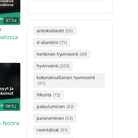
47:04
a
antioksidantit
(55)
valossa
d-vitamiini
(75)
henkinen hyvinvointi
(49)
hyvinvointi
(203)
kokonaisvaltainen hyvinvointi
(51)
liikunta
(72)
56:52
palautuminen
(82)
paraneminen
(53)
 – Noora
ravintolisät
(81)