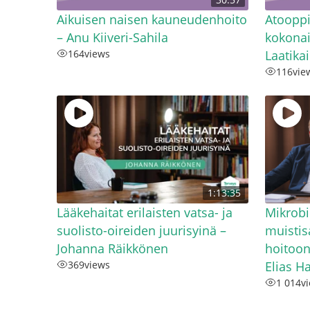
Aikuisen naisen kauneudenhoito
Atoopp
– Anu Kiiveri-Sahila
kokonai
164
views
Laatika
116
vie
1:13:35
Lääkehaitat erilaisten vatsa- ja
Mikrobi
suolisto-oireiden juurisyinä –
muistis
Johanna Räikkönen
hoitoon
369
views
Elias H
1 014
v