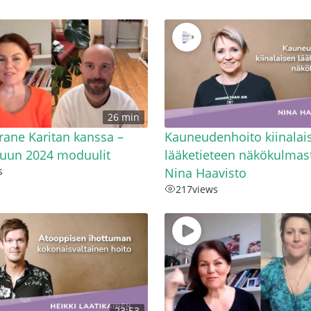
26 min
rane Karitan kanssa –
Kauneudenhoito kiinalai
kuun 2024 moduulit
lääketieteen näkökulmas
s
Nina Haavisto
217
views
23:53