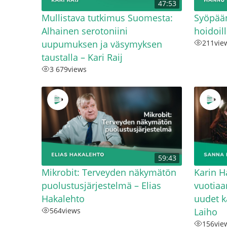
47:53
Mullistava tutkimus Suomesta:
Syöpään
Alhainen serotoniini
hoidoil
uupumuksen ja väsymyksen
211
vie
taustalla – Kari Raij
3 679
views
59:43
Mikrobit: Terveyden näkymätön
Karin H
puolustusjärjestelmä – Elias
vuotiaa
Hakalehto
uudet k
564
views
Laiho
156
vie