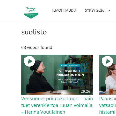
ILMOITTAUDU
SYKSY 2026
suolisto
68 videos found
29:26
Verisuonet priimakuntoon – näin
Päänsär
tuet verenkiertoa ruuan voimalla
vatsaoir
– Hanna Voutilainen
histami