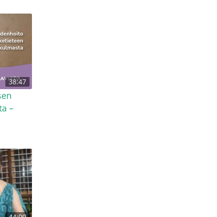
38:47
sen
ta –
44:00