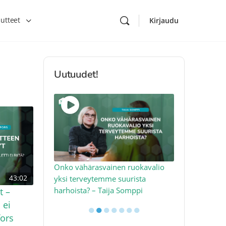
utteet
Kirjaudu
Uutuudet!
toon – näin
Onko vähärasvainen ruokavalio
Kolesteroli 
43:02
an voimalla –
yksi terveytemme suurista
sydäntervey
harhoista? – Taija Somppi
tekijää – Jo
t –
 ei
●
●
●
●
●
●
●
fors