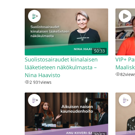
50:33
Suolistosairaudet kiinalaisen
VIP+ Pa
lääketieteen näkökulmasta –
Maalis
Nina Haavisto
82
view
2 931
views
30:57