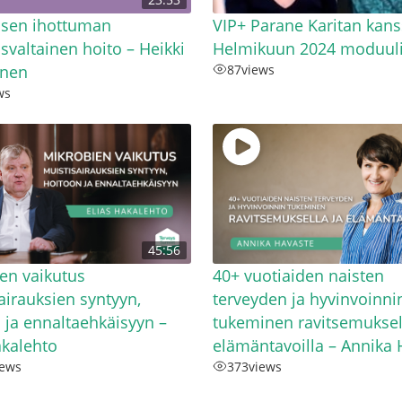
isen ihottuman
VIP+ Parane Karitan kans
svaltainen hoito – Heikki
Helmikuun 2024 moduuli
inen
87
views
ws
45:56
en vaikutus
40+ vuotiaiden naisten
airauksien syntyyn,
terveyden ja hyvinvoinni
 ja ennaltaehkäisyyn –
tukeminen ravitsemuksel
akalehto
elämäntavoilla – Annika 
iews
373
views