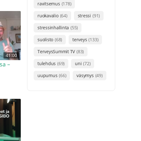
ravitsemus
(178)
ruokavalio
(64)
stressi
(91)
stressinhallinta
(55)
suolisto
(68)
terveys
(133)
TerveysSummit TV
(83)
41:00
sa –
tulehdus
(69)
uni
(72)
uupumus
(66)
väsymys
(49)