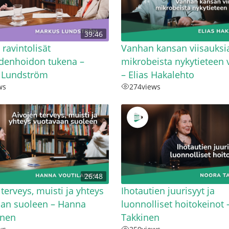
39:46
 ravintolisät
Vanhan kansan viisauksi
denhoidon tukena –
mikrobeista nykytieteen 
 Lundström
– Elias Hakalehto
ws
274
views
26:48
 terveys, muisti ja yhteys
Ihotautien juurisyyt ja
aan suoleen – Hanna
luonnolliset hoitokeinot
inen
Takkinen