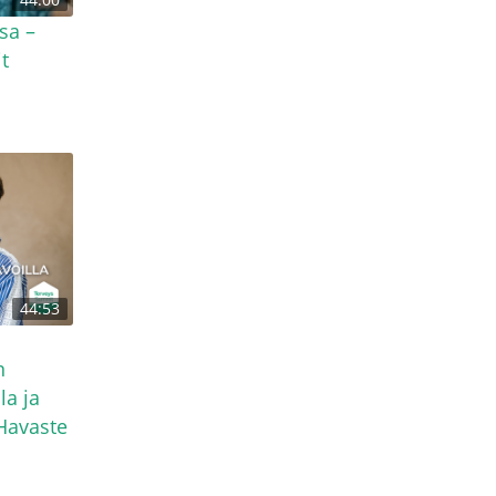
sa –
t
44:53
n
la ja
Havaste