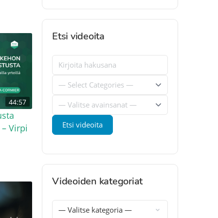
Etsi videoita
44:57
usta
 – Virpi
Videoiden kategoriat