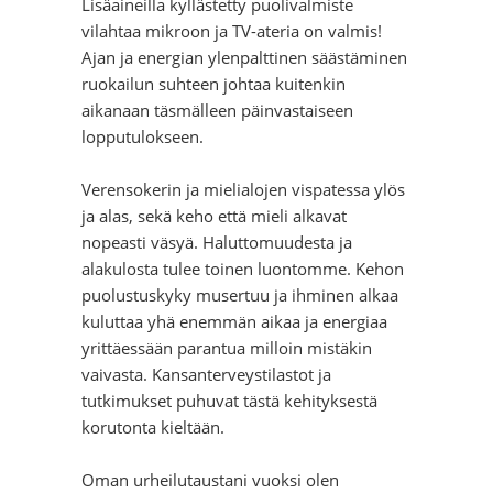
Lisäaineilla kyllästetty puolivalmiste
vilahtaa mikroon ja TV-ateria on valmis!
Ajan ja energian ylenpalttinen säästäminen
ruokailun suhteen johtaa kuitenkin
aikanaan täsmälleen päinvastaiseen
lopputulokseen.
Verensokerin ja mielialojen vispatessa ylös
ja alas, sekä keho että mieli alkavat
nopeasti väsyä. Haluttomuudesta ja
alakulosta tulee toinen luontomme. Kehon
puolustuskyky musertuu ja ihminen alkaa
kuluttaa yhä enemmän aikaa ja energiaa
yrittäessään parantua milloin mistäkin
vaivasta. Kansanterveystilastot ja
tutkimukset puhuvat tästä kehityksestä
korutonta kieltään.
Oman urheilutaustani vuoksi olen