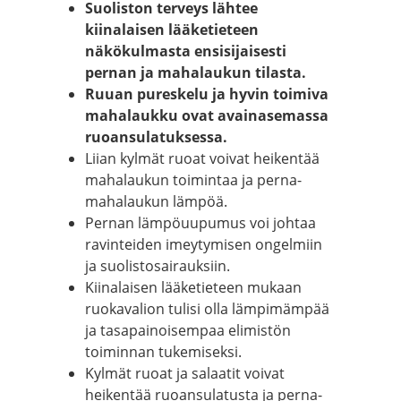
Suoliston terveys lähtee
kiinalaisen lääketieteen
näkökulmasta ensisijaisesti
pernan ja mahalaukun tilasta.
Ruuan pureskelu ja hyvin toimiva
mahalaukku ovat avainasemassa
ruoansulatuksessa.
Liian kylmät ruoat voivat heikentää
mahalaukun toimintaa ja perna-
mahalaukun lämpöä.
Pernan lämpöuupumus voi johtaa
ravinteiden imeytymisen ongelmiin
ja suolistosairauksiin.
Kiinalaisen lääketieteen mukaan
ruokavalion tulisi olla lämpimämpää
ja tasapainoisempaa elimistön
toiminnan tukemiseksi.
Kylmät ruoat ja salaatit voivat
heikentää ruoansulatusta ja perna-