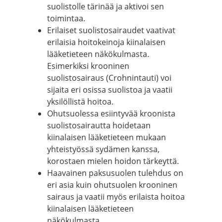
suolistolle tärinää ja aktivoi sen
toimintaa.
Erilaiset suolistosairaudet vaativat
erilaisia hoitokeinoja kiinalaisen
lääketieteen näkökulmasta.
Esimerkiksi krooninen
suolistosairaus (Crohnintauti) voi
sijaita eri osissa suolistoa ja vaatii
yksilöllistä hoitoa.
Ohutsuolessa esiintyvää kroonista
suolistosairautta hoidetaan
kiinalaisen lääketieteen mukaan
yhteistyössä sydämen kanssa,
korostaen mielen hoidon tärkeyttä.
Haavainen paksusuolen tulehdus on
eri asia kuin ohutsuolen krooninen
sairaus ja vaatii myös erilaista hoitoa
kiinalaisen lääketieteen
näkökulmasta.