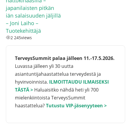
nattokinaasilla –
japanilaisten pitkän
iän salaisuuden jäljillä
– Joni Laiho –
Tuotekehittäjä
2 245
views
TerveysSummit palaa jälleen 11.-17.5.2026.
Luvassa jälleen yli 30 uutta
asiantuntijahaastattelua terveydestä ja
hyvinvoinnista.
ILMOITTAUDU ILMAISEKSI
TÄSTÄ >
Haluaisitko nähdä heti yli 700
mielenkiintoista TerveysSummit
haastattelua?
Tutustu VIP-jäsenyyteen >