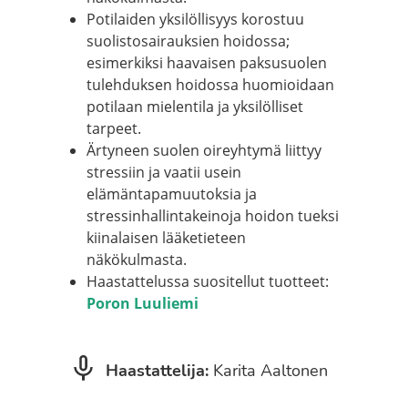
Potilaiden yksilöllisyys korostuu
suolistosairauksien hoidossa;
esimerkiksi haavaisen paksusuolen
tulehduksen hoidossa huomioidaan
potilaan mielentila ja yksilölliset
tarpeet.
Ärtyneen suolen oireyhtymä liittyy
stressiin ja vaatii usein
elämäntapamuutoksia ja
stressinhallintakeinoja hoidon tueksi
kiinalaisen lääketieteen
näkökulmasta.
Haastattelussa suositellut tuotteet:
Poron Luuliemi
Haastattelija:
Karita Aaltonen