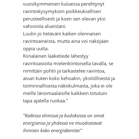
vuosikymmenien kuluessa perehtynyt
ravintokysymyksiin poikkeuksellisen
perusteellisesti ja koen sen olevan yksi
vahvoista alueistani.
Luulin jo tietäväni kaiken olennaisen
ravintoaineista, mutta aina voi näköjään
oppia uutta.
Kiinalainen lääketiede lähestyy
ravintoasioita mielenkiintoisella tavalla, se
nimittäin pohtii ja tarkastelee ravintoa,
aivan kuten koko kehoakin, yksilöllisestä ja
toiminnallisesta näkökulmasta, joka ei ole
meille länsimaalaisille kaikkein totutuin
tapa ajatella ruokaa."
"Kaikissa elimissä ja kudoksissa on omat
energiansa ja yhdessä ne muodostavat
ihmisen koko energiakentän”