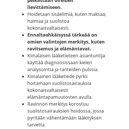
pelkästään oireiden
lievittämiseen.
Hoidetaan sisäelimiä, kuten maksaa,
haimaa ja suolistoa
kokonaisvaltaisesti.
Ennaltaehkäisyssä tärkeää on
omien valintojen merkitys, kuten
ravitsemus ja elämäntavat.
Kiinalaisen lääketieteen asiantuntija
käyttää diagnoosissaan kielen
analysointia ja ranteiden pulssia.
Kiinalainen lääketiede pyrkii
hoitamaan suolistosairauksia
kokonaisvaltaisesti
elämäntapamuutosten avulla.
Ravinnon merkitys korostuu
suolistosairauksien hoidossa, jossa
pyritään vähentämään lääkityksen
tarvetta.