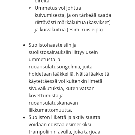
oireita.
Ummetus voi johtua
kuivumisesta, ja on tärkeää saada
riittävästi märkäkuitua (kasvikset)
ja kuivakuitua (esim. ruisleipä).
Suolistohaasteisiin ja
suolistosairauksiin liittyy usein
ummetusta ja
ruoansulatusongelmia, joita
hoidetaan lääkkeillä. Näitä lääkkeitä
käytettäessä voi kuitenkin ilmetä
sivuvaikutuksia, kuten vatsan
kovettumista ja
ruoansulatuskanavan
liikkumattomuutta.
Suoliston liikettä ja aktiivisuutta
voidaan edistää esimerkiksi
trampoliinin avulla, joka tarjoaa