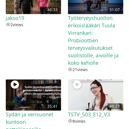
46:33
31:07
jakso19
Työterveyshuollon
2
views
erikoislääkäri Tuula
Virrankari:
Probioottien
terveysvaikutukset
suolistolle, aivoille ja
koko keholle
21
views
35:41
48:27
Sydän ja verisuonet
TSTV_S03_E12_V3
kuntoon
8
views