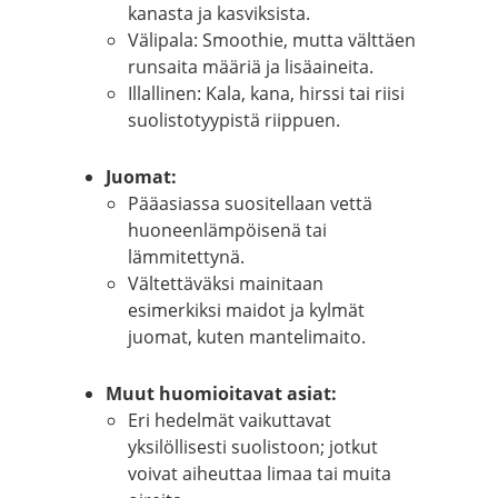
kanasta ja kasviksista.
Välipala: Smoothie, mutta välttäen
runsaita määriä ja lisäaineita.
Illallinen: Kala, kana, hirssi tai riisi
suolistotyypistä riippuen.
Juomat:
Pääasiassa suositellaan vettä
huoneenlämpöisenä tai
lämmitettynä.
Vältettäväksi mainitaan
esimerkiksi maidot ja kylmät
juomat, kuten mantelimaito.
Muut huomioitavat asiat:
Eri hedelmät vaikuttavat
yksilöllisesti suolistoon; jotkut
voivat aiheuttaa limaa tai muita