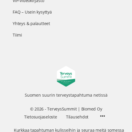
VIP-videokirjasto
FAQ – Usein kysyttyä
Yhteys & palautteet
Tiimi
Suomen suurin terveystapahtuma netissä
© 2026 - TerveysSummit | Biomed Oy
Menu
Tietosuojaseloste
Tilausehdot
Items
Kurkkaa tapahtuman kulisseihin ja seuraa meitä somessa