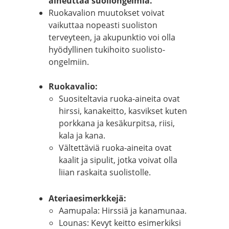
aiheuttaa suoliongelmia.
Ruokavalion muutokset voivat
vaikuttaa nopeasti suoliston
terveyteen, ja akupunktio voi olla
hyödyllinen tukihoito suolisto-
ongelmiin.
Ruokavalio:
Suositeltavia ruoka-aineita ovat
hirssi, kanakeitto, kasvikset kuten
porkkana ja kesäkurpitsa, riisi,
kala ja kana.
Vältettäviä ruoka-aineita ovat
kaalit ja sipulit, jotka voivat olla
liian raskaita suolistolle.
Ateriaesimerkkejä:
Aamupala: Hirssiä ja kanamunaa.
Lounas: Kevyt keitto esimerkiksi