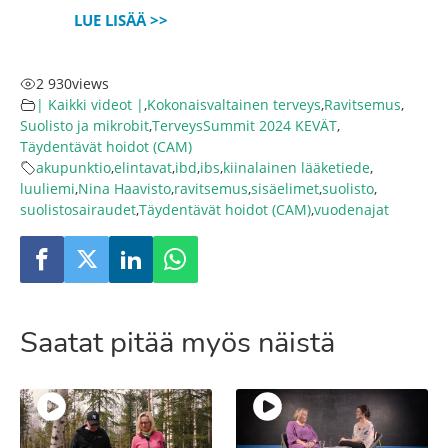
LUE LISÄÄ >>
2 930
views
| Kaikki videot |
,
Kokonaisvaltainen terveys
,
Ravitsemus
,
Suolisto ja mikrobit
,
TerveysSummit 2024 KEVÄT
,
Täydentävät hoidot (CAM)
akupunktio
,
elintavat
,
ibd
,
ibs
,
kiinalainen lääketiede
,
luuliemi
,
Nina Haavisto
,
ravitsemus
,
sisäelimet
,
suolisto
,
suolistosairaudet
,
Täydentävät hoidot (CAM)
,
vuodenajat
Saatat pitää myös näistä