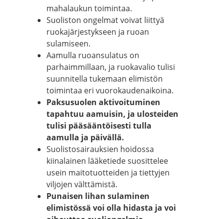
mahalaukun toimintaa.
Suoliston ongelmat voivat liittyä
ruokajärjestykseen ja ruoan
sulamiseen.
Aamulla ruoansulatus on
parhaimmillaan, ja ruokavalio tulisi
suunnitella tukemaan elimistön
toimintaa eri vuorokaudenaikoina.
Paksusuolen aktivoituminen
tapahtuu aamuisin, ja ulosteiden
tulisi pääsääntöisesti tulla
aamulla ja päivällä.
Suolistosairauksien hoidossa
kiinalainen lääketiede suosittelee
usein maitotuotteiden ja tiettyjen
viljojen välttämistä.
Punaisen lihan sulaminen
elimistössä voi olla hidasta ja voi