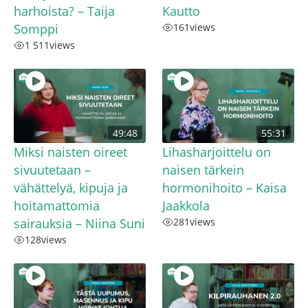
harhoista? – Taija
Kautto
Somppi
161
views
1 511
views
49:48
55:31
Miksi naisten oireet
Lihasharjoittelu on
sivuutetaan –
naisen tärkein
vähättelyä, kipuja ja
hormonihoito – Kaisa
hoitamattomia
Jaakkola
sairauksia – Niina Suni
281
views
128
views