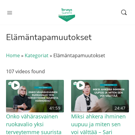
Elämäntapamuutokset
Home
»
Kategoriat
»
Elämäntapamuutokset
107 videos found
41:59
24:47
Onko vähärasvainen
Miksi ahkera ihminen
ruokavalio yksi
uupuu ja miten sen
terveytemme suurista
voi välttää – Sari