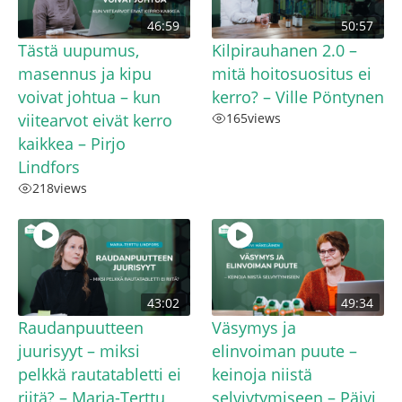
46:59
50:57
Tästä uupumus,
Kilpirauhanen 2.0 –
masennus ja kipu
mitä hoitosuositus ei
voivat johtua – kun
kerro? – Ville Pöntynen
viitearvot eivät kerro
165
views
kaikkea – Pirjo
Lindfors
218
views
43:02
49:34
Raudanpuutteen
Väsymys ja
juurisyyt – miksi
elinvoiman puute –
pelkkä rautatabletti ei
keinoja niistä
riitä? – Maria-Terttu
selviytymiseen – Päivi