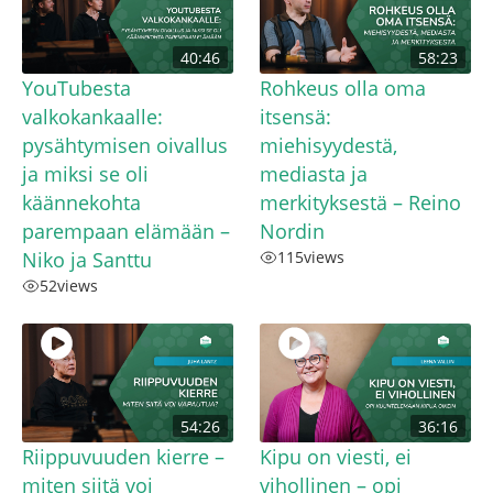
40:46
58:23
YouTubesta
Rohkeus olla oma
valkokankaalle:
itsensä:
pysähtymisen oivallus
miehisyydestä,
ja miksi se oli
mediasta ja
käännekohta
merkityksestä – Reino
parempaan elämään –
Nordin
Niko ja Santtu
115
views
52
views
54:26
36:16
Riippuvuuden kierre –
Kipu on viesti, ei
miten siitä voi
vihollinen – opi