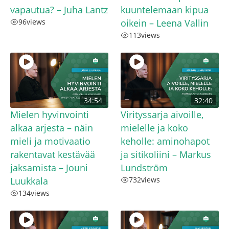
vapautua? – Juha Lantz
kuuntelemaan kipua
96
views
oikein – Leena Vallin
113
views
34:54
32:40
Mielen hyvinvointi
Virityssarja aivoille,
alkaa arjesta – näin
mielelle ja koko
mieli ja motivaatio
keholle: aminohapot
rakentavat kestävää
ja sitikoliini – Markus
jaksamista – Jouni
Lundström
Luukkala
732
views
134
views