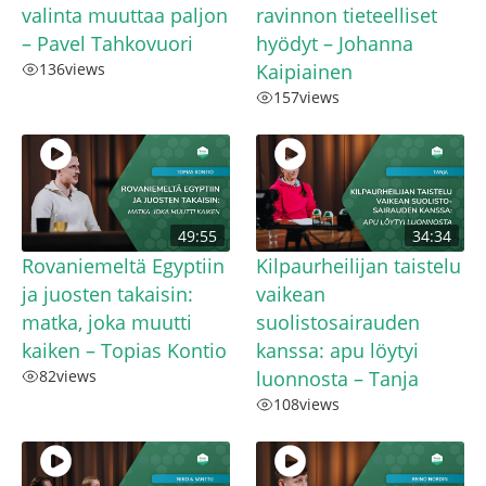
valinta muuttaa paljon
ravinnon tieteelliset
– Pavel Tahkovuori
hyödyt – Johanna
136
views
Kaipiainen
157
views
49:55
34:34
Rovaniemeltä Egyptiin
Kilpaurheilijan taistelu
ja juosten takaisin:
vaikean
matka, joka muutti
suolistosairauden
kaiken – Topias Kontio
kanssa: apu löytyi
82
views
luonnosta – Tanja
108
views