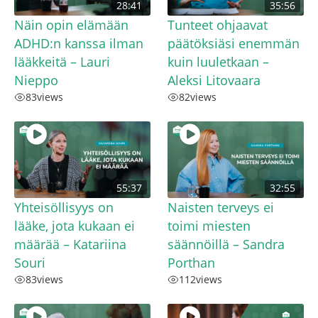
28:41
35:56
Näin opin elämään
Tunteet ohjaavat
ADHD:n kanssa ilman
päätöksiäsi enemmän
lääkkeitä – Lauri
kuin luuletkaan –
Nieppo
Aleksi Litovaara
83
views
82
views
55:37
32:55
Yhteisöllisyys on
Naisten terveys ei
lääke, jota kukaan ei
toimi miesten
määrää – Katariina
säännöillä – Sandra
Souri
Porthan
83
views
112
views