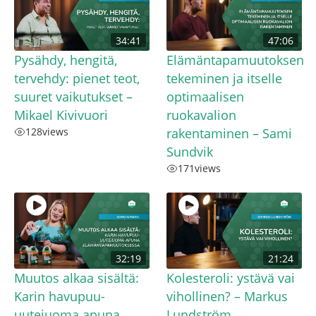
34:41
47:06
Pysähdy, hengitä,
Elämäntapamuutoksen
tervehdy: pienet teot,
tekeminen ja itselle
suuret vaikutukset –
optimaalisen
Mikael Kivivuori
ruokavalion
128
views
rakentaminen – Sami
Sundvik
171
views
32:19
21:24
Muutos alkaa sisältä:
Kolesteroli: ystävä vai
Karin havupuu-
vihollinen? – Markus
uutejuoma apuna
Lundström