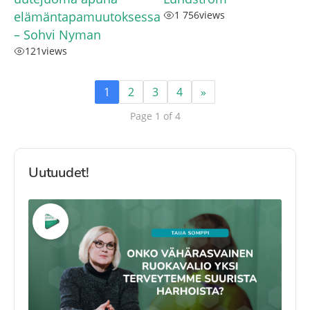
elämäntapamuutoksessa
1 756
views
– Sohvi Nyman
121
views
1
2
3
4
»
Page 1 of 4
Uutuudet!