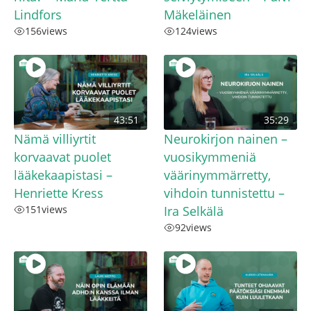
Lindfors
Mäkeläinen
156
views
124
views
43:51
35:29
Nämä villiyrtit
Neurokirjon nainen –
korvaavat puolet
vuosikymmeniä
lääkekaapistasi –
väärinymmärretty,
Henriette Kress
vihdoin tunnistettu –
151
views
Ira Selkälä
92
views