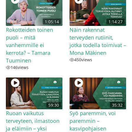
1:05:14
1:14:27
Rokotteiden toinen
Näin rakennat
puoli – mitä
terveyden rutiinit,
vanhemmille ei
jotka todella toimivat –
kerrota? – Tamara
Mona Mäkinen
Tuuminen
450
views
146
views
59:30
35:32
Ruoan vaikutus
Syö paremmin, voi
terveyteen, ilmastoon
paremmin –
ja eläimiin – yksi
kasvipohjaisen