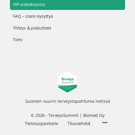
VIP-videokirjasto
FAQ – Usein kysyttyä
Yhteys & palautteet
Tiimi
Suomen suurin terveystapahtuma netissä
© 2026 - TerveysSummit | Biomed Oy
Menu
Tietosuojaseloste
Tilausehdot
Items