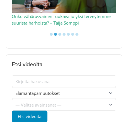
a
Onko vähärasvainen ruokavalio yksi terveytemme
Ko
suurista harhoista? – Taija Somppi
tod
●
●
●
●
●
●
●
Etsi videoita