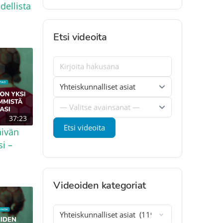
ellista
Etsi videoita
37:23
ivän
i –
Videoiden kategoriat