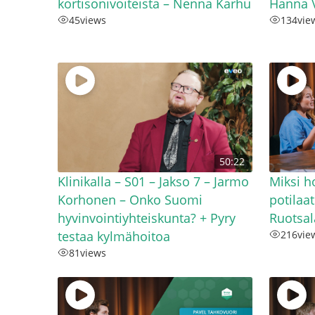
kortisonivoiteista – Nenna Karhu
Hanna V
45
views
134
vie
50:22
Klinikalla – S01 – Jakso 7 – Jarmo
Miksi h
Korhonen – Onko Suomi
potilaa
hyvinvointiyhteiskunta? + Pyry
Ruotsal
testaa kylmähoitoa
216
vie
81
views