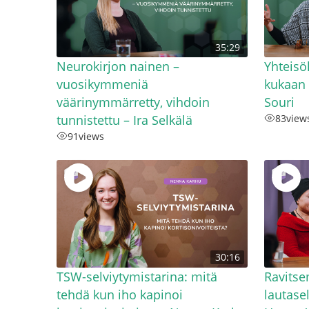
35:29
Neurokirjon nainen –
Yhteisöl
vuosikymmeniä
kukaan 
väärinymmärretty, vihdoin
Souri
tunnistettu – Ira Selkälä
83
view
91
views
30:16
TSW-selviytymistarina: mitä
Ravitse
tehdä kun iho kapinoi
lautasel