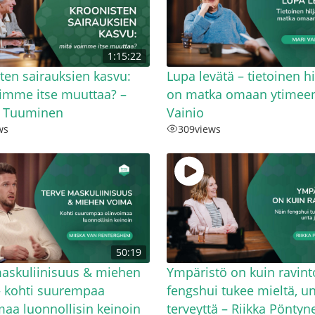
1:15:22
ten sairauksien kasvu:
Lupa levätä – tietoinen hi
imme itse muuttaa? –
on matka omaan ytimeen
 Tuuminen
Vainio
ws
309
views
50:19
askuliinisuus & miehen
Ympäristö on kuin ravint
– kohti suurempaa
fengshui tukee mieltä, un
maa luonnollisin keinoin
terveyttä – Riikka Pöntyn