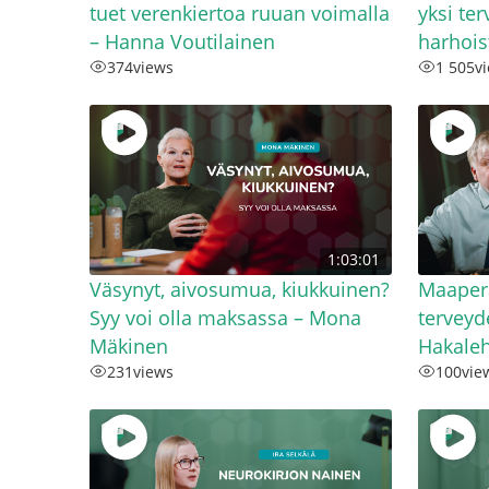
tuet verenkiertoa ruuan voimalla
yksi te
– Hanna Voutilainen
harhois
374
views
1 505
v
1:03:01
Väsynyt, aivosumua, kiukkuinen?
Maaper
Syy voi olla maksassa – Mona
terveyd
Mäkinen
Hakale
231
views
100
vie