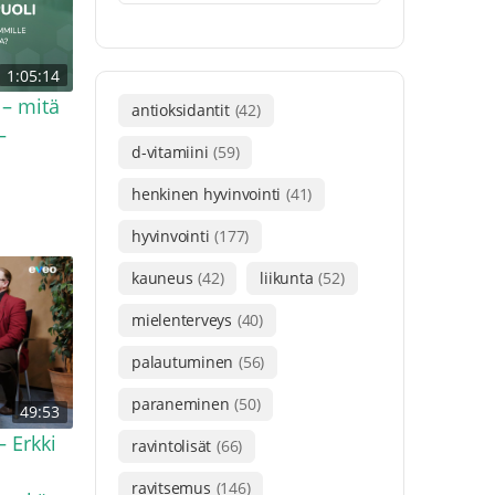
1:05:14
 – mitä
antioksidantit
(42)
–
d-vitamiini
(59)
henkinen hyvinvointi
(41)
hyvinvointi
(177)
kauneus
(42)
liikunta
(52)
mielenterveys
(40)
palautuminen
(56)
paraneminen
(50)
49:53
– Erkki
ravintolisät
(66)
ravitsemus
(146)