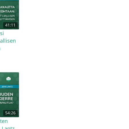
41:11
si
allisen
a
54:26
iten
a Lantz