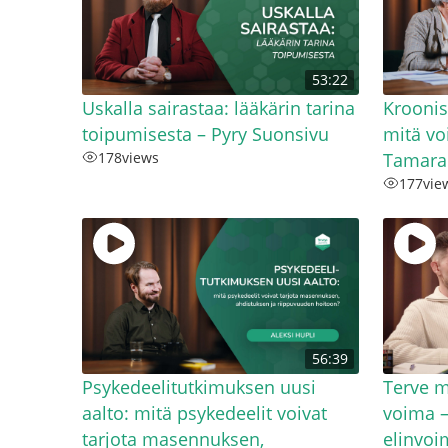
53:22
Uskalla sairastaa: lääkärin tarina
Kroonis
toipumisesta – Pyry Suonsivu
mitä vo
178
views
Tamara
177
vie
56:39
Psykedeelitutkimuksen uusi
Terve m
aalto: mitä psykedeelit voivat
voima 
tarjota masennuksen,
elinvoi