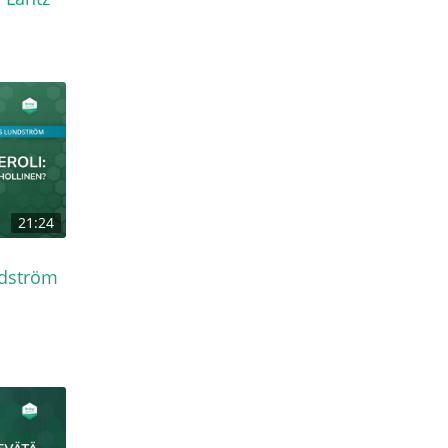
21:24
ndström