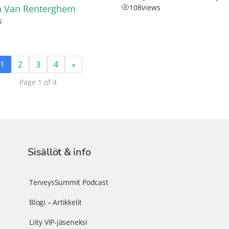
ka Van Renterghem
108
views
s
1
2
3
4
»
Page 1 of 4
Sisällöt & info
TerveysSummit Podcast
Blogi – Artikkelit
Liity VIP-jäseneksi