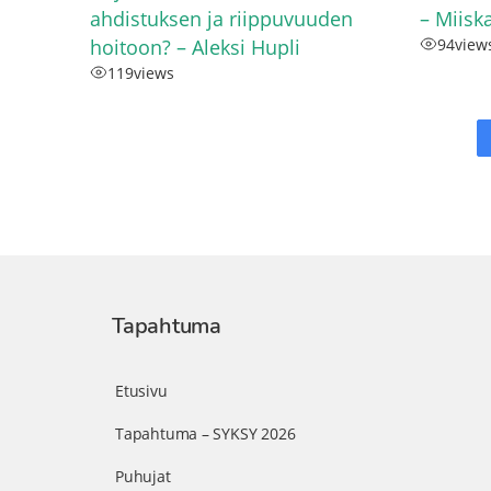
ahdistuksen ja riippuvuuden
– Miis
hoitoon? – Aleksi Hupli
94
view
119
views
Tapahtuma
Etusivu
Tapahtuma – SYKSY 2026
Puhujat