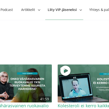
Podcast
Artikkelit
Liity VIP-jäseneksi
Yhteys & pal
Lihasharjoittelu on naisen tärkein
Verisuonet priimakun
hormonihoito – Kaisa Jaakkola
tuet verenkiertoa ruu
Hanna Voutilainen
41:59
härasvainen ruokavalio
Kolesteroli ei kerro kaikk