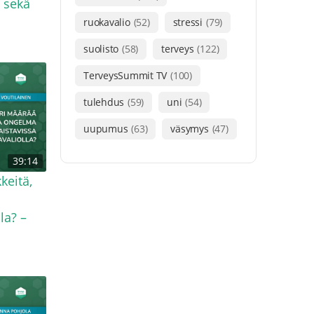
 sekä
ruokavalio
(52)
stressi
(79)
suolisto
(58)
terveys
(122)
TerveysSummit TV
(100)
tulehdus
(59)
uni
(54)
uupumus
(63)
väsymys
(47)
39:14
keitä,
la? –