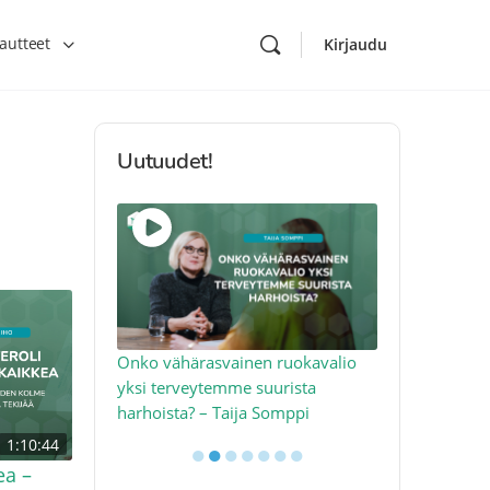
autteet
Kirjaudu
Uutuudet!
toon – näin
Onko vähärasvainen ruokavalio
Kolesteroli 
an voimalla –
yksi terveytemme suurista
sydäntervey
harhoista? – Taija Somppi
tekijää – Jo
1:10:44
●
●
●
●
●
●
●
ea –