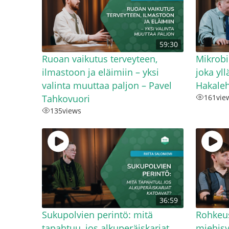
59:30
Ruoan vaikutus terveyteen,
Mikrob
ilmastoon ja eläimiin – yksi
joka yl
valinta muuttaa paljon – Pavel
Hakale
Tahkovuori
161
vie
135
views
36:59
Sukupolvien perintö: mitä
Rohkeus
tapahtuu, jos alkuperäiskarjat
miehisy