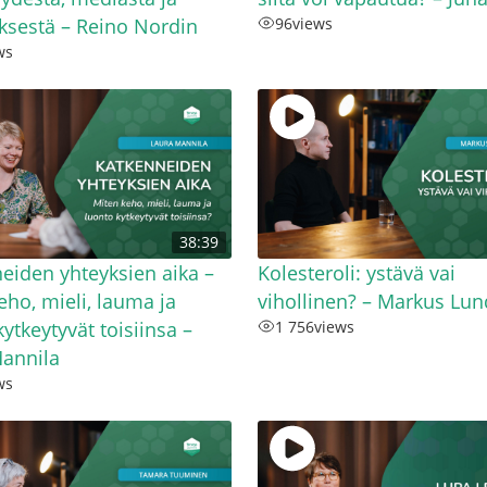
ksestä – Reino Nordin
96
views
ws
38:39
eiden yhteyksien aika –
Kolesteroli: ystävä vai
eho, mieli, lauma ja
vihollinen? – Markus Lu
ytkeytyvät toisiinsa –
1 756
views
annila
ws