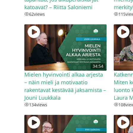
katoavat? – Riitta Saloniemi
merkity
62
views
115
vie
34:54
Mielen hyvinvointi alkaa arjesta
Katkenn
– näin mieli ja motivaatio
Miten k
rakentavat kestävää jaksamista –
luonto k
Jouni Luukkala
Laura M
134
views
108
vie