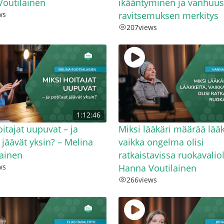
outilainen
ikääntyminen ja vanhuus
ws
ravitsemuksen merkitys
207
views
1:12:46
oitajat uupuvat – ja
Miksi lääkäri määrää lääk
t jäävät yksin? – Melina
vaikka ongelma olisi
ainen
ratkaistavissa ruokavaliol
ws
Hanna Voutilainen
266
views