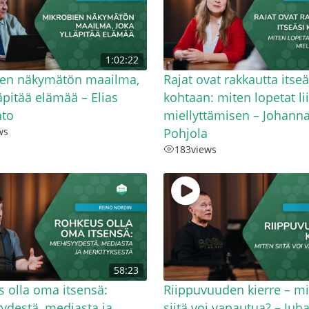
1:02:22
ien näkymätön maailma,
Rajat ovat rakkautta itseä
läpitää elämää – Elias
kohtaan: miten lopetat lii
hto
miellyttämisen – Johann
ws
Pohjola
183
views
58:23
 olla oma itsensä:
Riippuvuuden kierre – m
ydestä, mediasta ja
siitä voi vapautua? – Juh