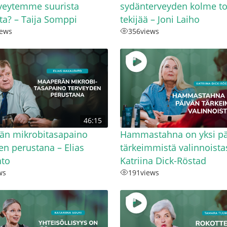
rveytemme suurista
sydänterveyden kolme tod
ta? – Taija Somppi
tekijää – Joni Laiho
iews
356
views
46:15
än mikrobitasapaino
Hammastahna on yksi pä
en perustana – Elias
tärkeimmistä valinnoistas
hto
Katriina Dick-Röstad
ws
191
views