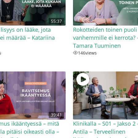
55:37
lisyys on lääke, jota
Rokotteiden toinen puoli
ei määrää – Katariina
vanhemmille ei kerrota? 
Tamara Tuuminen
s
146
views
39:41
mus ikääntyessä – mitä
Klinikalla – S01 – Jakso 2 
la pitäisi oikeasti olla –
Antila – Terveellinen