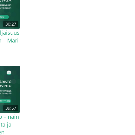
30:27
ljaisuus
 – Mari
39:57
o – näin
ta ja
en