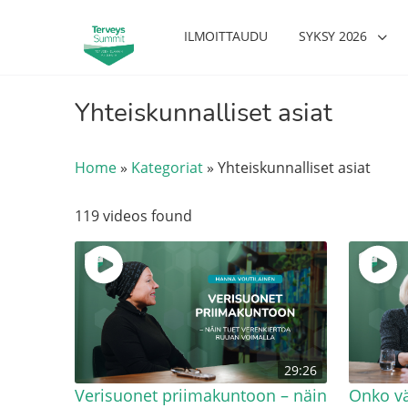
ILMOITTAUDU
SYKSY 2026
Yhteiskunnalliset asiat
Home
»
Kategoriat
»
Yhteiskunnalliset asiat
119 videos found
29:26
Verisuonet priimakuntoon – näin
Onko vä